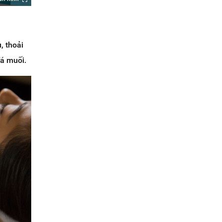
, thoải
đá muối.