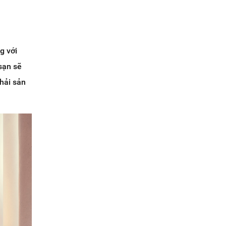
g với
sạn sẽ
 hải sản