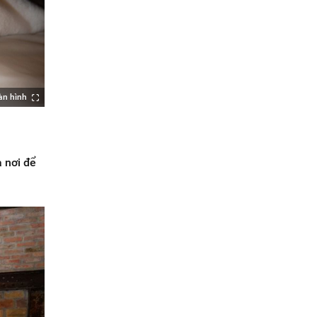
àn hình
 nơi để