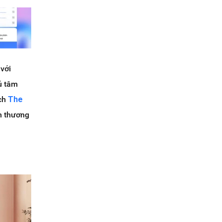
 với
ú tâm
ách
The
h thương