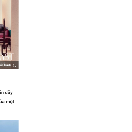
àn hình
ãn đầy
của một