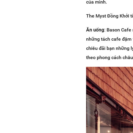
của mình.
The Myst Đồng Khởi tíc
Ăn uống:
Bason Cafe 
những tách cafe đậm v
chiêu đãi bạn những l
theo phong cách châu