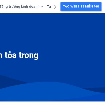
Tăng trưởng kinh doanh
Tài liệu kinh doanh
TẠO WEBSITE MIỄN PHÍ
g
Khuyến mãi
Ebook
Chăm sóc khách hàng
Câu chuyện kinh doanh
Webinar
 tỏa trong