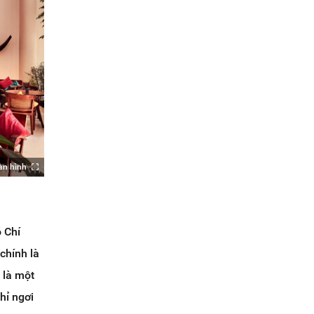
àn hình
 Chí
chính là
 là một
hỉ ngơi