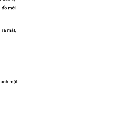
i đồ mới
 ra mắt,
 dành một