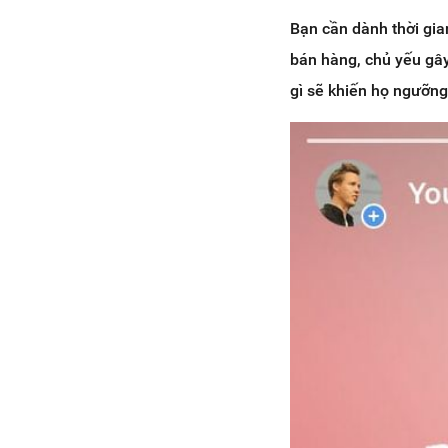
8.2 Không có ROI (Return On
Bạn cần dành thời gia
Investment)
bán hàng, chủ yếu gây 
8.3 Tạo hiệu ứng xấu cho tài
khoản
gì sẽ khiến họ ngưỡn
9. Kết nối với các tài khoản mạng
xã hội khác
10. Tổ chức giveaway trên
Instagram, tạo niềm vui cho khách
hàng
11. Tương tác với tài khoản
Instagram khác
12. Nhóm các Stories vào
Highlight