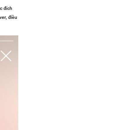
c đích
wer, điều