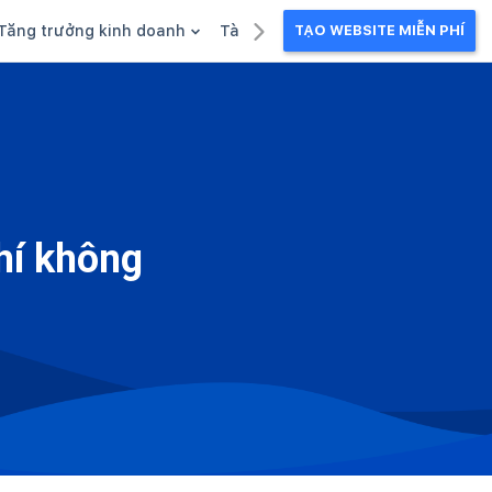
Tăng trưởng kinh doanh
Tài liệu kinh doanh
TẠO WEBSITE MIỄN PHÍ
g
Khuyến mãi
Ebook
Chăm sóc khách hàng
Câu chuyện kinh doanh
Webinar
hí không