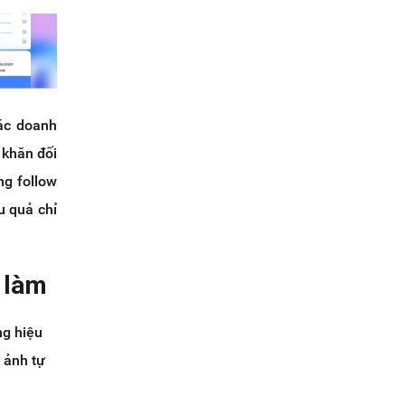
ác doanh
 khăn đối
ng follow
u quả chỉ
 làm
ng hiệu
 ảnh tự