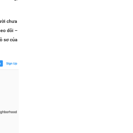
ười chưa
heo dõi –
hồ sơ của