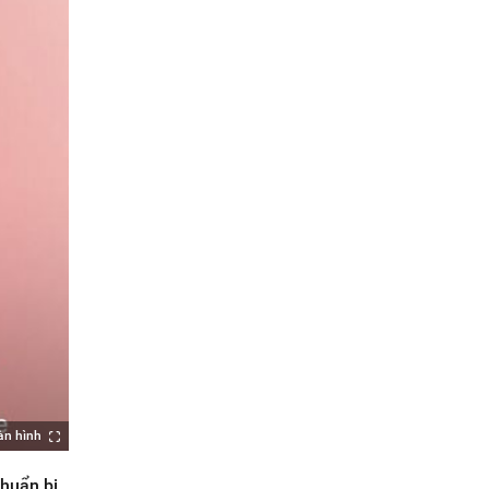
àn hình
chuẩn bị