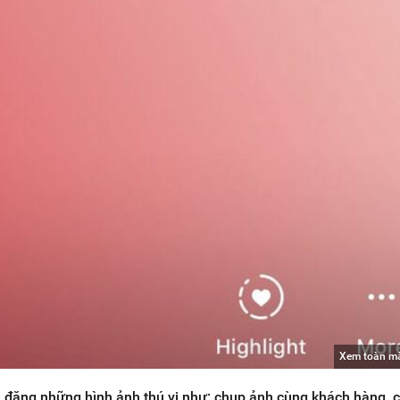
Xem toàn m
n đăng những hình ảnh thú vị như: chụp ảnh cùng khách hàng, 