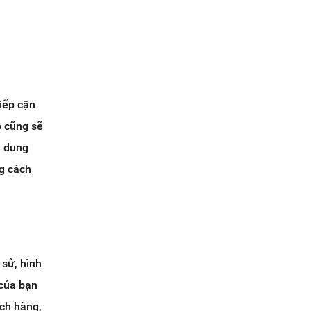
iếp cận
ó cũng sẽ
i dung
ng cách
 sử, hình
 của bạn
ách hàng,