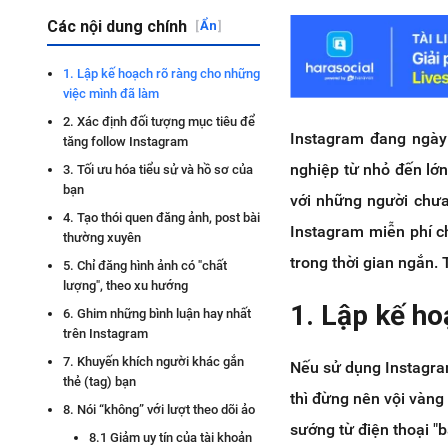
Các nội dung chính
[
Ẩn
]
1. Lập kế hoạch rõ ràng cho những
việc mình đã làm
2. Xác định đối tượng mục tiêu để
Instagram đang ngày
tăng follow Instagram
nghiệp từ nhỏ đến lớn
3. Tối ưu hóa tiểu sử và hồ sơ của
bạn
với những người chưa 
4. Tạo thói quen đăng ảnh, post bài
Instagram miễn phí c
thường xuyên
trong thời gian ngắn.
5. Chỉ đăng hình ảnh có "chất
lượng", theo xu hướng
1. Lập kế h
6. Ghim những bình luận hay nhất
trên Instagram
7. Khuyến khích người khác gắn
Nếu sử dụng Instagra
thẻ (tag) bạn
thì đừng nên vội vàng
8. Nói “không” với lượt theo dõi ảo
sướng từ điện thoại "
8.1 Giảm uy tín của tài khoản