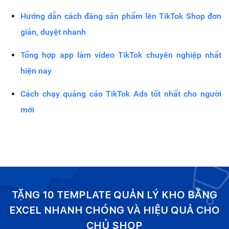
Hướng dẫn cách đăng sản phẩm lên TikTok Shop đơn
giản, duyệt nhanh
Tổng hợp app làm video TikTok chuyên nghiệp nhất
hiện nay
Cách chạy quảng cáo TikTok Ads tốt nhất cho người
mới
TẶNG 10 TEMPLATE QUẢN LÝ KHO BẰNG
EXCEL NHANH CHÓNG VÀ HIỆU QUẢ CHO
CHỦ SHOP