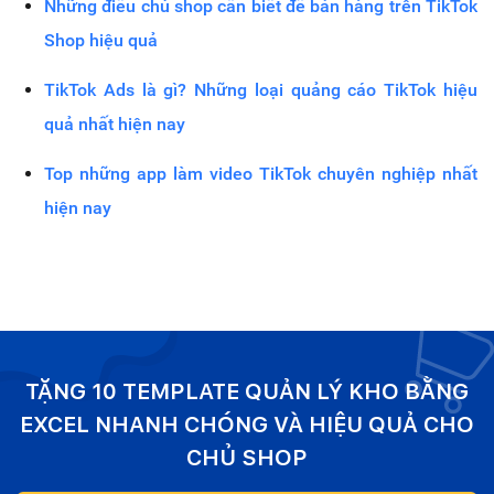
Những điều chủ shop cần biết để bán hàng trên TikTok
Shop hiệu quả
TikTok Ads là gì? Những loại quảng cáo TikTok hiệu
quả nhất hiện nay
Top những app làm video TikTok chuyên nghiệp nhất
hiện nay
TẶNG 10 TEMPLATE QUẢN LÝ KHO BẰNG
EXCEL NHANH CHÓNG VÀ HIỆU QUẢ CHO
CHỦ SHOP