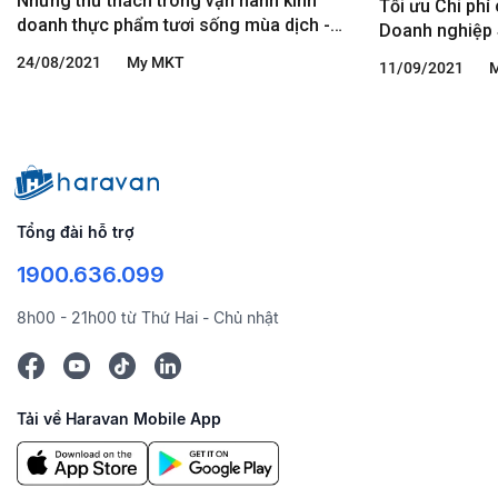
Những thử thách trong vận hành kinh
Tối ưu Chi phí
doanh thực phẩm tươi sống mùa dịch -
Doanh nghiệp 
chia sẻ từ Founder Daohaisan.vn
Daohaisan.vn
24/08/2021
My MKT
11/09/2021
Tổng đài hỗ trợ
1900.636.099
8h00 - 21h00 từ Thứ Hai - Chủ nhật
Tải về Haravan Mobile App