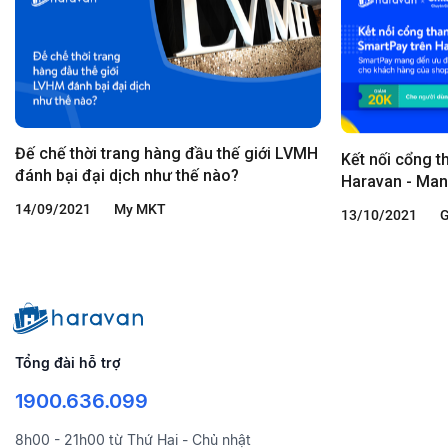
Đế chế thời trang hàng đầu thế giới LVMH
Kết nối cổng t
đánh bại đại dịch như thế nào?
Haravan - Man
cho người mu
14/09/2021
My MKT
13/10/2021
G
Tổng đài hỗ trợ
1900.636.099
8h00 - 21h00 từ Thứ Hai - Chủ nhật