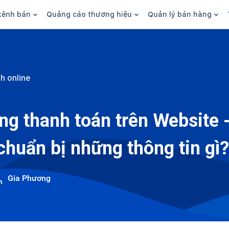
kênh bán
Quảng cáo thương hiệu
Quản lý bán hàng
n hàng
Marketing
Phần mềm quản lý bán hàn
ine
Quảng cáo
Tồn kho
h online
 kênh
SEO
Giao hàng và phí ship
bsite
Content
Thanh toán
ổng thanh toán trên Website 
n social
Thương hiệu/Brand
Tài chính
chuẩn bị những thông tin gì?
n sàn
Nhân viên
hàng
Gia Phương