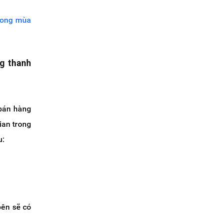
trong mùa
ng thanh
 bán hàng
ian trong
u:
bên sẽ có