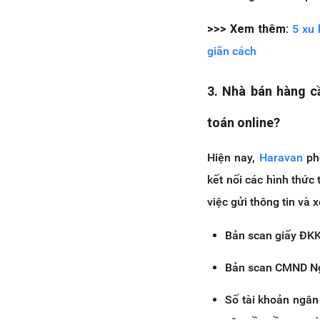
>>> Xem thêm:
5 xu 
giãn cách
3. Nhà bán hàng c
toán online?
Hiện nay,
Haravan
phố
kết nối các hình thức 
việc gửi thông tin và 
Bản scan giấy ĐK
Bản scan CMND Ng
Số tài khoản ngân