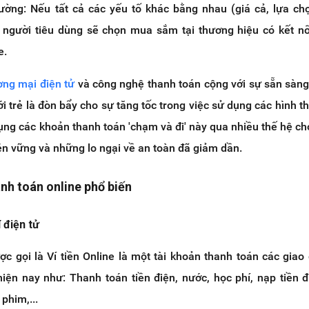
trường: Nếu tất cả các yếu tố khác bằng nhau (giá cả, lựa ch
 người tiêu dùng sẽ chọn mua sắm tại thương hiệu có kết nố
e.
ơng mại điện tử
và công nghệ thanh toán cộng với sự sẵn sàn
i trẻ là đòn bẩy cho sự tăng tốc trong việc sử dụng các hình t
dụng các khoản thanh toán 'chạm và đi' này qua nhiều thế hệ ch
ền vững và những lo ngại về an toàn đã giảm dần.
anh toán online phổ biến
 điện tử
ợc gọi là Ví tiền Online là một tài khoản thanh toán các giao 
iện nay như: Thanh toán tiền điện, nước, học phí, nạp tiền đ
phim,...