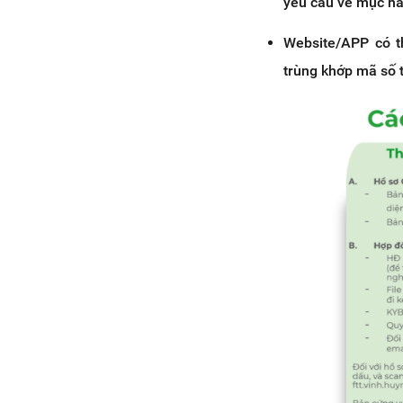
yêu cầu về mục n
Website/APP có t
trùng khớp mã số