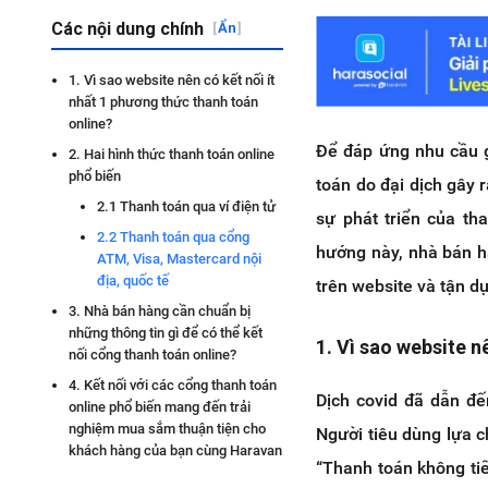
Các nội dung chính
[
Ẩn
]
1. Vì sao website nên có kết nối ít
nhất 1 phương thức thanh toán
online?
Để đáp ứng nhu cầu gi
2. Hai hình thức thanh toán online
phổ biến
toán do đại dịch gây r
2.1 Thanh toán qua ví điện tử
sự phát triển của th
2.2 Thanh toán qua cổng
hướng này, nhà bán h
ATM, Visa, Mastercard nội
địa, quốc tế
trên website và tận d
3. Nhà bán hàng cần chuẩn bị
những thông tin gì để có thể kết
1. Vì sao website n
nối cổng thanh toán online?
4. Kết nối với các cổng thanh toán
Dịch covid đã dẫn đ
online phổ biến mang đến trải
nghiệm mua sắm thuận tiện cho
Người tiêu dùng lựa 
khách hàng của bạn cùng Haravan
“Thanh toán không ti