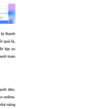
 bị thanh
t quả là,
ắt kịp xu
hanh toán
ười dân.
n online.
 khả năng