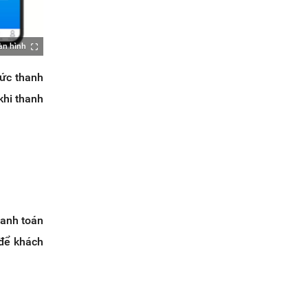
àn hình
hức thanh
khi thanh
hanh toán
 để khách