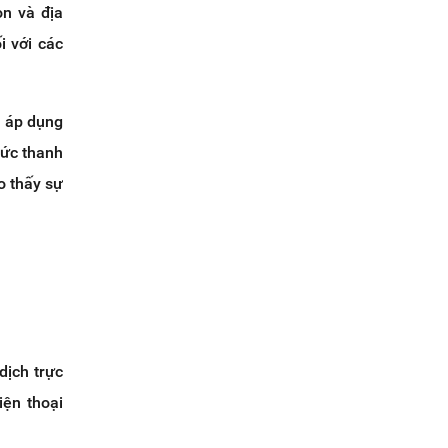
ọn và địa
i với các
g áp dụng
hức thanh
o thấy sự
dịch trực
iện thoại