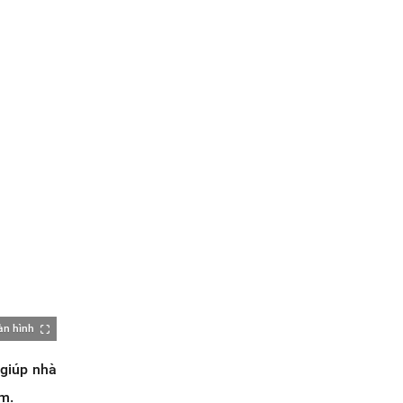
àn hình
 giúp nhà
ắm.