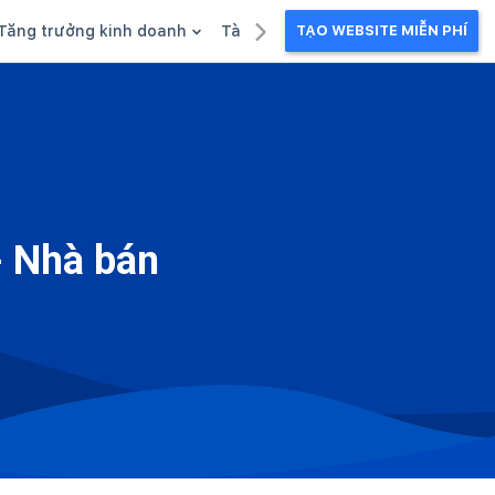
Tăng trưởng kinh doanh
Tài liệu kinh doanh
TẠO WEBSITE MIỄN PHÍ
g
Khuyến mãi
Ebook
Chăm sóc khách hàng
Câu chuyện kinh doanh
Webinar
- Nhà bán