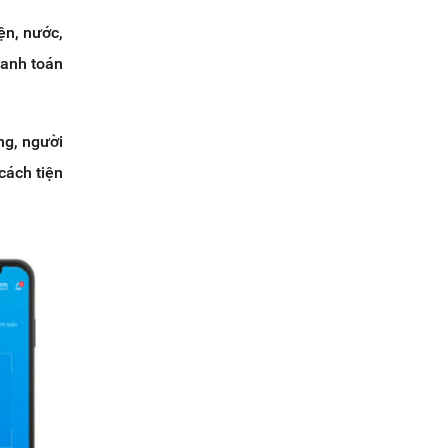
ện, nước,
hanh toán
ng, người
cách tiện