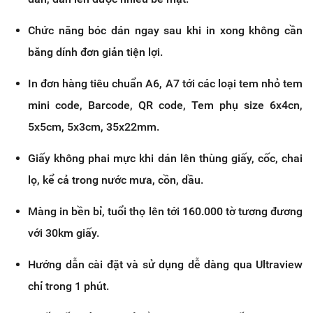
Chức năng bóc dán ngay sau khi in xong không cần
băng dính đơn giản tiện lợi.
In đơn hàng tiêu chuẩn A6, A7 tới các loại tem nhỏ tem
mini code, Barcode, QR code, Tem phụ size 6x4cn,
5x5cm, 5x3cm, 35x22mm.
Giấy không phai mực khi dán lên thùng giấy, cốc, chai
lọ, kể cả trong nước mưa, cồn, dầu.
Màng in bền bỉ, tuổi thọ lên tới 160.000 tờ tương đương
với 30km giấy.
Hướng dẫn cài đặt và sử dụng dễ dàng qua Ultraview
chỉ trong 1 phút.