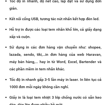
Tốc độ in nhanh, độ nét cao, lắp đặt và sử dụng đơn
giản.
Kết nối cổng USB, tương tác nút nhấn kết hợp đèn led.
Hỗ trợ in được các loại tem nhãn khổ lớn, cả giấy dạng
xấp và cuộn.
Sử dụng in các đơn hàng vận chuyển như: shopee,
lazada, sendo, tiki,…in đơn hàng của web Haravan,
máy bán hàng,... hay in từ Word, Excel, Bartender và
các phần mềm in tem nhãn khác.
Tốc độ in nhanh gấp 3-5 lần máy in laser. In liên tục cả
1000 đơn mỗi ngày không cần nghỉ.
Giấy in là loại tem nhiệt 3 lớp chống nước có sẵn keo
dán, dán lên được nhiều bề mặt.