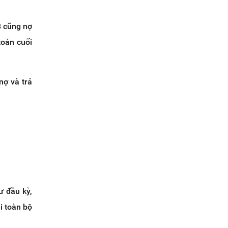
B cũng nợ
toán cuối
nợ và trả
ư đầu kỳ,
i toàn bộ