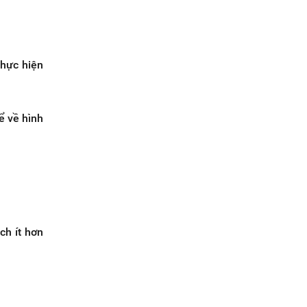
thực hiện
ể về hình
ch ít hơn