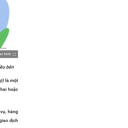
àn hình
iều bên
ợ)
là một
hai hoặc
 vụ, hàng
giao dịch