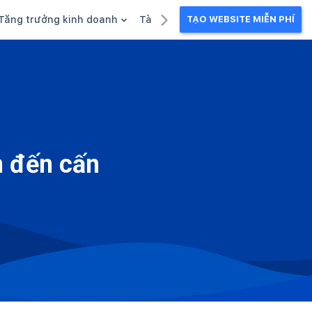
Tăng trưởng kinh doanh
Tài liệu kinh doanh
TẠO WEBSITE MIỄN PHÍ
g
Khuyến mãi
Ebook
Chăm sóc khách hàng
Câu chuyện kinh doanh
Webinar
n đến cấn