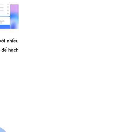
với nhiều
 để hạch