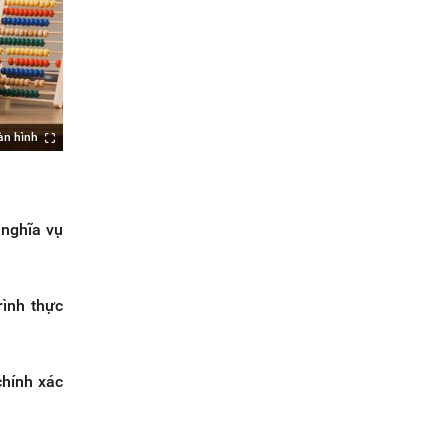
àn hình
 nghĩa vụ
rình thực
chính xác