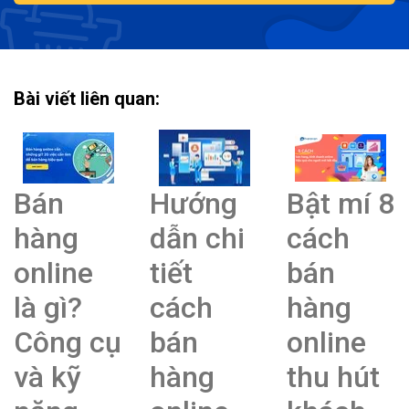
Bài viết liên quan:
Bán
Hướng
Bật mí 8
hàng
dẫn chi
cách
online
tiết
bán
là gì?
cách
hàng
Công cụ
bán
online
và kỹ
hàng
thu hút