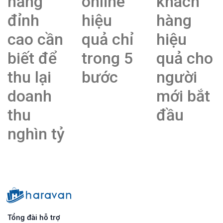
năng
online
khách
đỉnh
hiệu
hàng
cao cần
quả chỉ
hiệu
biết để
trong 5
quả cho
thu lại
bước
người
doanh
mới bắt
thu
đầu
nghìn tỷ
Tổng đài hỗ trợ