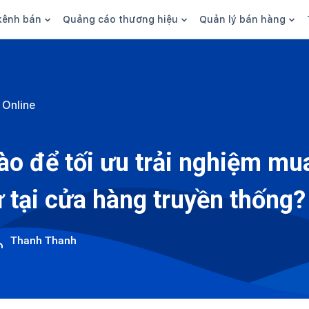
kênh bán
Quảng cáo thương hiệu
Quản lý bán hàng
n hàng
Marketing
Phần mềm quản lý bán hàn
ine
Quảng cáo
Tồn kho
 Online
 kênh
SEO
Giao hàng và phí ship
bsite
Content
Thanh toán
ào để tối ưu trải nghiệm m
n social
Thương hiệu/Brand
Tài chính
ư tại cửa hàng truyền thống?
n sàn
Nhân viên
hàng
Thanh Thanh