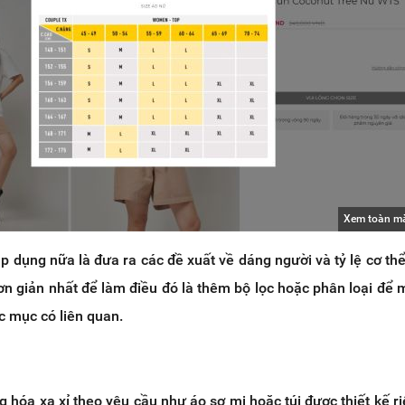
Xem toàn m
áp dụng nữa là đưa ra các đề xuất về dáng người và tỷ lệ cơ th
n giản nhất để làm điều đó là thêm bộ lọc hoặc phân loại để 
c mục có liên quan.
 hóa xa xỉ theo yêu cầu như áo sơ mi hoặc túi được thiết kế ri