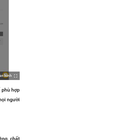
àn hình
ể phù hợp
mọi người
êng, chất