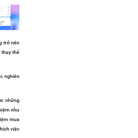
g trở nên
 thay thế
ác nghiên
ợc những
ghiệm như
ghiệm mua
hích việc