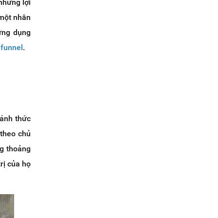
những lợi
 một nhân
 ứng dụng
afunnel
.
đánh thức
 theo chủ
g thoảng
rị của họ