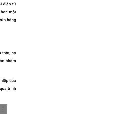
i điện tử
ị hơn một
 cửa hàng
 thật, họ
 sản phẩm
ghiệp của
quá trình