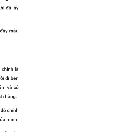
hi đã lấy
ẽ đầy mẫu
 chính là
ời đi bên
hẩm và có
ch hàng.
 đó chính
 của mình