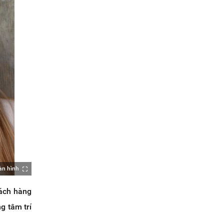
àn hình
hách hàng
g tâm trí