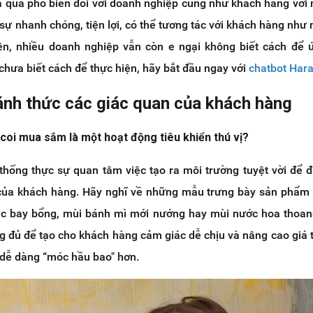
ã quá phổ biến đối với doanh nghiệp cũng như khách hàng với 
 sự nhanh chóng, tiện lợi, có thể tương tác với khách hàng như
iên, nhiều doanh nghiệp vẫn còn e ngại không biết cách để
 chưa biết cách để thực hiện, hãy bắt đầu ngay với
chatbot Har
ánh thức các giác quan của khách hàng
 coi mua sắm là một hoạt động tiêu khiển thú vị?
thống thực sự quan tâm việc tạo ra môi trường tuyệt vời để 
 của khách hàng. Hãy nghĩ về những mẫu trưng bày sản phẩm
ạc bay bổng, mùi bánh mì mới nướng hay mùi nước hoa thoan
g đủ để tạo cho khách hàng cảm giác dễ chịu và nâng cao giá t
 dễ dàng “móc hầu bao" hơn.