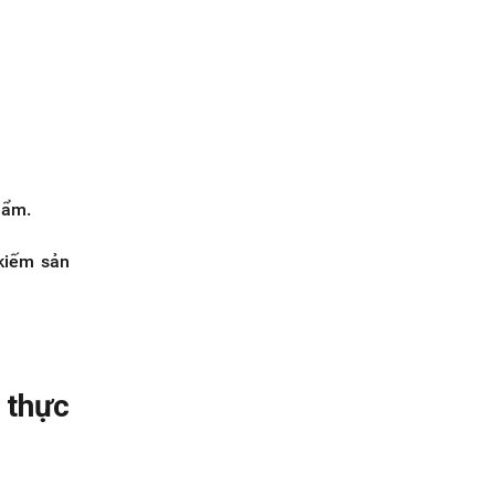
hẩm.
kiếm sản
 thực