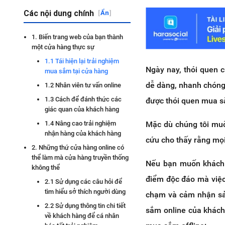
Các nội dung chính
[
Ẩn
]
1. Biến trang web của bạn thành
một cửa hàng thực sự
1.1 Tái hiện lại trải nghiệm
Ngày nay, thói quen 
mua sắm tại cửa hàng
dễ dàng, nhanh chóng 
1.2 Nhân viên tư vấn online
1.3 Cách để đánh thức các
được thói quen mua s
giác quan của khách hàng
Mặc dù chúng tôi muố
1.4 Nâng cao trải nghiệm
nhận hàng của khách hàng
cứu cho thấy rằng mọi
2. Những thứ cửa hàng online có
thể làm mà cửa hàng truyền thống
Nếu bạn muốn khác
không thể
điểm độc đáo mà việc
2.1 Sử dụng các câu hỏi để
tìm hiểu sở thích người dùng
chạm và cảm nhận sản
2.2 Sử dụng thông tin chi tiết
sắm online của khách
về khách hàng để cá nhân