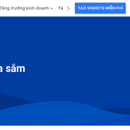
Tăng trưởng kinh doanh
Tài liệu kinh doanh
TẠO WEBSITE MIỄN PHÍ
g
Khuyến mãi
Ebook
Chăm sóc khách hàng
Câu chuyện kinh doanh
Webinar
ua sắm