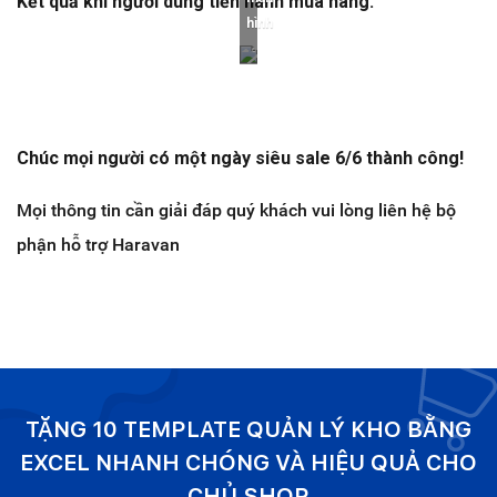
Kết quả khi người dùng tiến hành mua hàng:
hình
Chúc mọi người có một ngày siêu sale 6/6 thành công!
Mọi thông tin cần giải đáp quý khách vui lòng liên hệ bộ
phận hỗ trợ Haravan
TẶNG 10 TEMPLATE QUẢN LÝ KHO BẰNG
EXCEL NHANH CHÓNG VÀ HIỆU QUẢ CHO
CHỦ SHOP