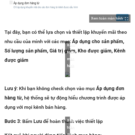
Xem toàn màn hình
Tại đây, bạn có thể lựa chọn và thiết lập khuyến mãi theo
nhu cầu của mình với các mục:
Áp dụng cho sản phẩm,
Xem
Số lượng sản phẩm, Giá trị giảm, Kho được giảm, Kênh
toàn
màn
được giảm
hình
Lưu ý:
Khi bạn không check chọn vào mục
Áp dụng đơn
hàng từ,
hệ thống sẽ tự động hiểu chương trình được áp
dụng với mọi kênh bán hàng.
Bước 3:
Bấm
Lưu
để hoàn thành việc thiết lập
Xem
toàn
màn