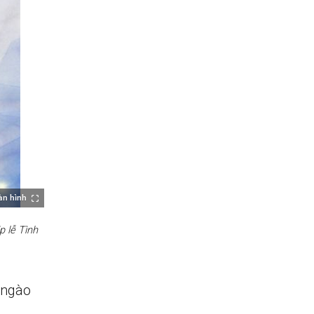
àn hình
 lễ Tình
 ngào