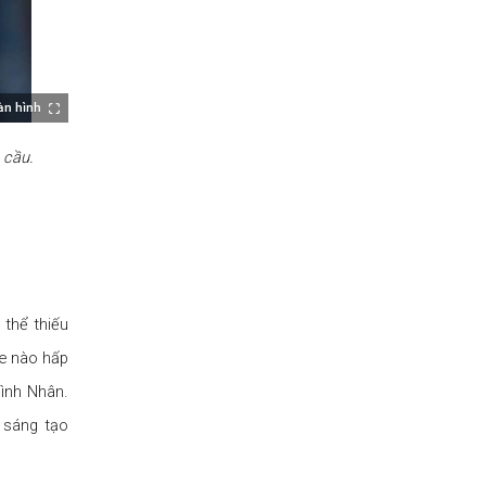
àn hình
 cầu.
thể thiếu
ne nào hấp
Tình Nhân.
 sáng tạo