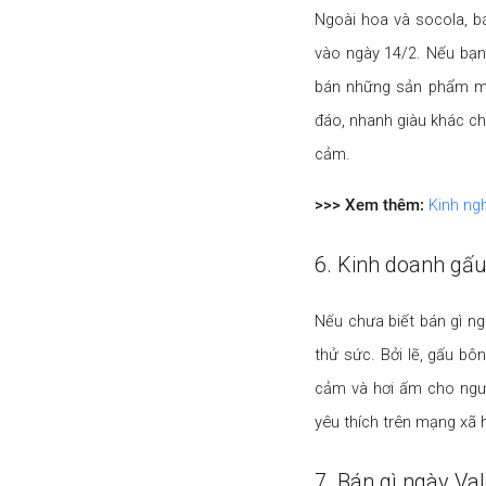
Ngoài hoa và socola, b
vào ngày 14/2. Nếu bạn
bán những sản phẩm mì
đáo, nhanh giàu khác ch
cảm.
>>> Xem thêm:
Kinh ng
6. Kinh doanh gấ
Nếu chưa biết bán gì ng
thử sức. Bởi lẽ, gấu bôn
cảm và hơi ấm cho ngườ
yêu thích trên mạng xã h
7. Bán gì ngày Va