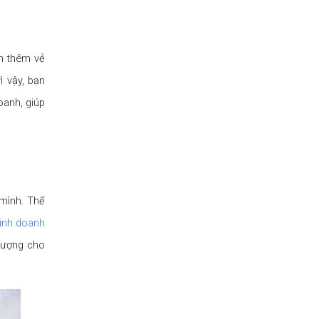
n thêm vẻ
ì vậy, bạn
oanh, giúp
 mình. Thế
inh doanh
 lượng cho