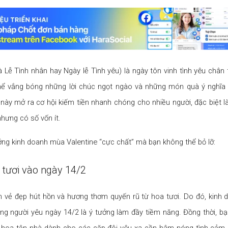
là Lễ Tình nhân hay Ngày lễ Tình yêu) là ngày tôn vinh tình yêu chân
 thể vắng bóng những lời chúc ngọt ngào và những món quà ý nghĩa
 này mở ra cơ hội kiếm tiền nhanh chóng cho nhiều người, đặc biệt l
hưng có số vốn ít.
ởng kinh doanh mùa Valentine “cực chất” mà bạn không thể bỏ lỡ:
 tươi vào ngày 14/2
vẻ đẹp hút hồn và hương thơm quyến rũ từ hoa tươi. Do đó, kinh 
ng người yêu ngày 14/2 là ý tưởng làm đầy tiềm năng. Đồng thời, b
 hoa tận nhà dành cho các cặp đôi yêu xa cần hâm nóng tình cảm,