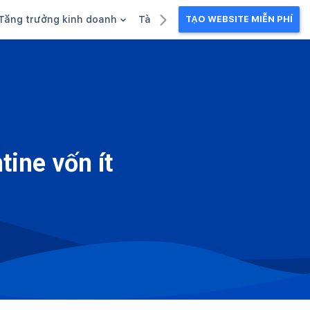
Tăng trưởng kinh doanh
Tài liệu kinh doanh
TẠO WEBSITE MIỄN PHÍ
g
Khuyến mãi
Ebook
Chăm sóc khách hàng
Câu chuyện kinh doanh
Webinar
ine vốn ít