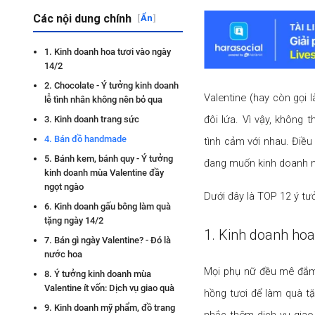
Các nội dung chính
[
Ẩn
]
1. Kinh doanh hoa tươi vào ngày
14/2
2. Chocolate - Ý tưởng kinh doanh
Valentine (hay còn gọi 
lễ tình nhân không nên bỏ qua
đôi lứa. Vì vậy, không
3. Kinh doanh trang sức
4. Bán đồ handmade
tình cảm với nhau. Điều
5. Bánh kem, bánh quy - Ý tưởng
đang muốn kinh doanh n
kinh doanh mùa Valentine đầy
ngọt ngào
Dưới đây là TOP 12 ý tư
6. Kinh doanh gấu bông làm quà
tặng ngày 14/2
1. Kinh doanh hoa
7. Bán gì ngày Valentine? - Đó là
nước hoa
Mọi phụ nữ đều mê đắm 
8. Ý tưởng kinh doanh mùa
Valentine ít vốn: Dịch vụ giao quà
hồng tươi để làm quà tặ
9. Kinh doanh mỹ phẩm, đồ trang
nhắc thêm dịch vụ giao