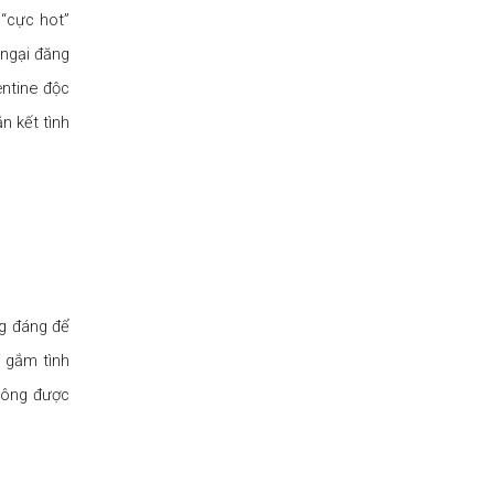
“cực hot”
 ngại đăng
ntine độc
n kết tình
ng đáng để
i gắm tình
bông được