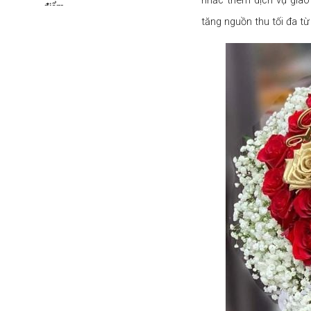
điểm
tăng nguồn thu tối đa t
10. Mở dịch vụ dạy làm bánh ngày
14/2
11. Kinh doanh cây cảnh mùa lễ
tình nhân
12. Dịch vụ tổ chức tiệc Valentine