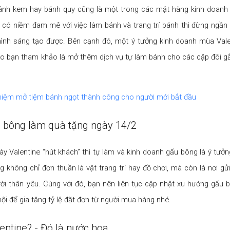
ánh kem hay bánh quy cũng là một trong các mặt hàng kinh doanh 
 có niềm đam mê với việc làm bánh và trang trí bánh thì đừng ngần
nh sáng tạo được. Bên cạnh đó, một ý tưởng kinh doanh mùa Vale
o bạn tham khảo là mở thêm dịch vụ tự làm bánh cho các cặp đôi gắ
hiệm mở tiệm bánh ngọt thành công cho người mới bắt đầu
u bông làm quà tặng ngày 14/2
ày Valentine “hút khách” thì tự làm và kinh doanh gấu bông là ý tưở
g không chỉ đơn thuần là vật trang trí hay đồ chơi, mà còn là nơi gử
i thân yêu. Cùng với đó, bạn nên liên tục cập nhật xu hướng gấu 
ội để gia tăng tỷ lệ đặt đơn từ người mua hàng nhé.
lentine? - Đó là nước hoa