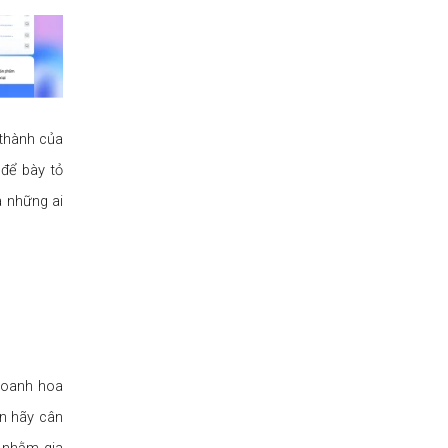
 thành của
 để bày tỏ
à những ai
doanh hoa
ạn hãy cân
 nhằm gia