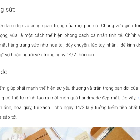
ng sức
iện làm đẹp vô cùng quan trọng của mọi phụ nữ. Chúng vừa giúp tô
ọng, vừa là một cách thể hiện phong cách cá nhân tinh tế. Chính v
ặt hàng trang sức như hoa tai, dây chuyền, lắc tay, nhẫn… để kinh d
g” vợ hoặc người yêu trong ngày 14/2 thôi nào.
ade
m giúp phái mạnh thể hiện sự yêu thương và trân trọng bạn đời của
ũng có thể tự mình tạo ra một món quà handmade đẹp mắt. Do vậy,
k
 ảnh, hoa giấy, túi xách… cho ngày 14/2 là ý tưởng kiếm tiền chất
 sắp tới.