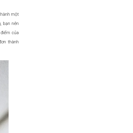
 thành một
g, bạn nên
c điểm của
đơn thành