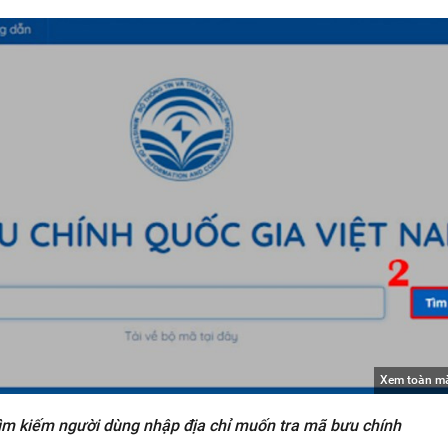
Xem toàn m
tìm kiếm người dùng nhập địa chỉ muốn tra mã bưu chính