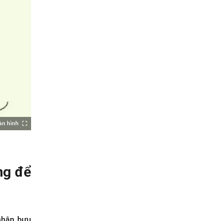
àn hình
ng để
nhận bưu