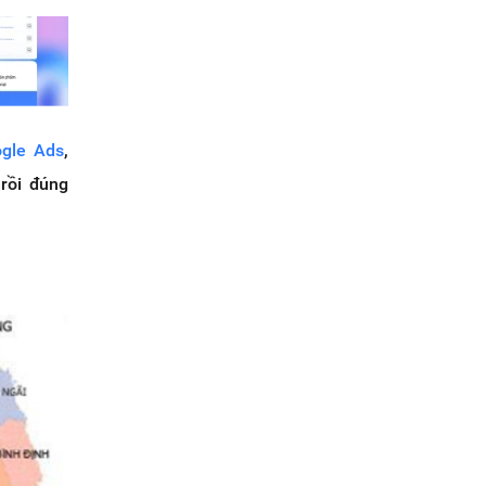
gle Ads
,
rồi đúng