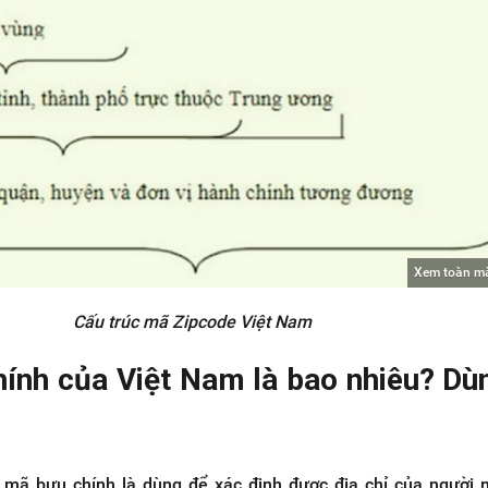
Xem toàn m
Cấu trúc mã Zipcode Việt Nam
hính của Việt Nam là bao nhiêu? Dù
 mã bưu chính là dùng để xác định được địa chỉ của người 