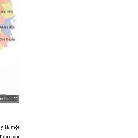
àn hình
y là một
 Toàn cầu