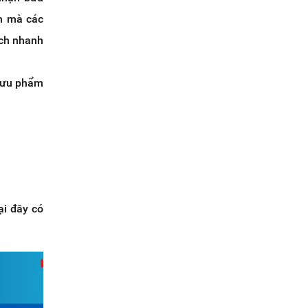
h mà các
ách nhanh
 bưu phẩm
ại đây có