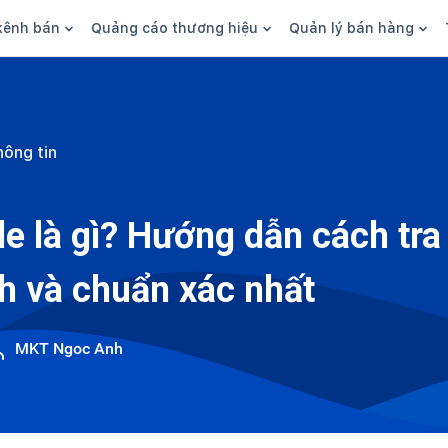
kênh bán
Quảng cáo thương hiệu
Quản lý bán hàng
n hàng
Marketing
Phần mềm quản lý bán hàn
ine
Quảng cáo
Tồn kho
hông tin
 kênh
SEO
Giao hàng và phí ship
bsite
Content
Thanh toán
e là gì? Hướng dẫn cách tr
n social
Thương hiệu/Brand
Tài chính
h và chuẩn xác nhất
n sàn
Nhân viên
hàng
MKT Ngoc Anh