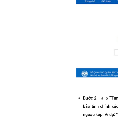
Bước 2:
Tại ô
“Tì
bảo tính chính xá
ngoặc kép. Ví dụ: 