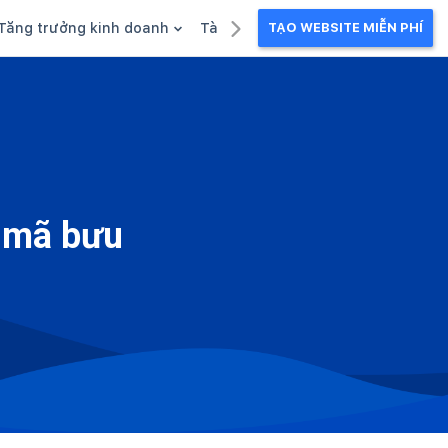
Tăng trưởng kinh doanh
Tài liệu kinh doanh
TẠO WEBSITE MIỄN PHÍ
g
Khuyến mãi
Ebook
Chăm sóc khách hàng
Câu chuyện kinh doanh
Webinar
a mã bưu