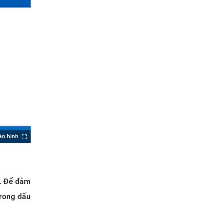
àn hình
h. Để đảm
trong dấu