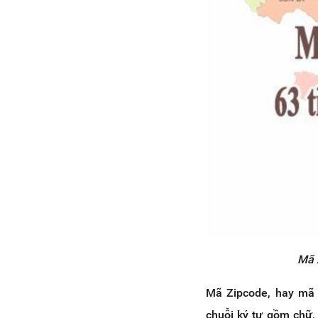
Mã 
Mã Zipcode, hay mã 
chuỗi ký tự gồm chữ,