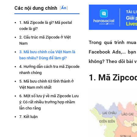
Các nội dung chính
[
Ẩn
]
1. Mã Zipcode là gì? Mã postal
code là gì?
2. Cấu trúc mã Zipcode ở Việt
Trong quá trình mua
Nam
Facebook Ads,... bạ
3. Mã bưu chính của Việt Nam là
bao nhiêu? Dùng để làm gì?
không? Theo dõi bài v
4. Hướng dẫn cách tra mã Zipcode
nhanh chóng
1. Mã Zipcod
5. Mã bưu chính 63 tỉnh thành ở
Việt Nam mới nhất
6. Một số lưu ý về mã Zipcode Lưu
ý: Có rất nhiều trường hợp nhầm
lẫn cho rằng
7. Kết luận