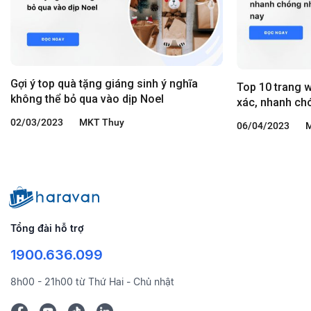
Gợi ý top quà tặng giáng sinh ý nghĩa
Top 10 trang 
không thể bỏ qua vào dịp Noel
xác, nhanh ch
02/03/2023
MKT Thuy
06/04/2023
M
Tổng đài hỗ trợ
1900.636.099
8h00 - 21h00 từ Thứ Hai - Chủ nhật