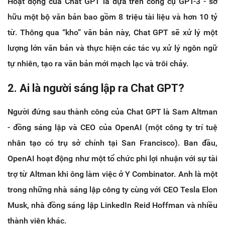
Hoạt động của Chat GPT là dựa trên công cụ GPT-3 - sở
hữu một bộ văn bản bao gồm 8 triệu tài liệu và hơn 10 tỷ
từ. Thông qua “kho” văn bản này, Chat GPT sẽ xử lý một
lượng lớn văn bản và thực hiện các tác vụ xử lý ngôn ngữ
tự nhiên, tạo ra văn bản mới mạch lạc và trôi chảy.
2. Ai là người sáng lập ra Chat GPT?
Người đứng sau thành công của Chat GPT là Sam Altman
- đồng sáng lập và CEO của OpenAI (một công ty trí tuệ
nhân tạo có trụ sở chính tại San Francisco). Ban đầu,
OpenAI hoạt động như một tổ chức phi lợi nhuận với sự tài
trợ từ Altman khi ông làm việc ở Y Combinator. Anh là một
trong những nhà sáng lập công ty cùng với CEO Tesla Elon
Musk, nhà đồng sáng lập LinkedIn Reid Hoffman và nhiều
thành viên khác.