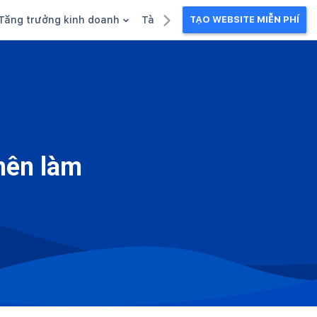
Tăng trưởng kinh doanh
Tài liệu kinh doanh
TẠO WEBSITE MIỄN PHÍ
g
Khuyến mãi
Ebook
Chăm sóc khách hàng
Câu chuyện kinh doanh
Webinar
nên làm