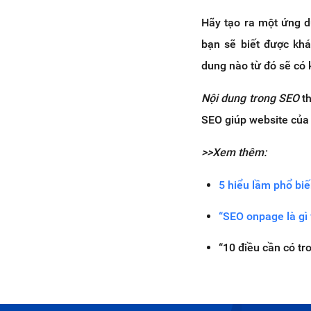
Hãy tạo ra một ứng d
bạn sẽ biết được kh
dung nào từ đó sẽ có 
Nội dung trong SEO
th
SEO giúp website của
>>Xem thêm:
5 hiểu lầm phổ biế
“SEO onpage là gì
“10 điều cần có tr