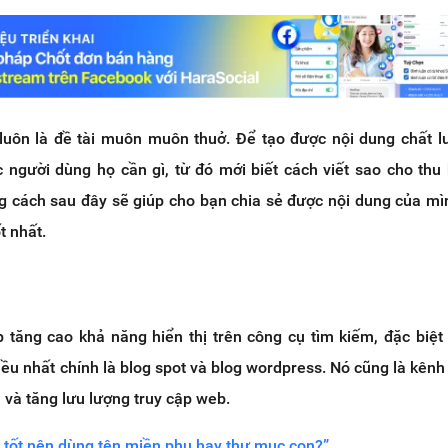
luôn là đề tài muôn muôn thuở. Để tạo được nội dung chất 
c người dùng họ cần gì, từ đó mới biết cách viết sao cho thu
g cách sau đây sẽ giúp cho bạn chia sẻ được nội dung của mìn
t nhất.
p tăng cao khả năng hiển thị trên công cụ tìm kiếm, đặc biệt
ều nhất chính là blog spot và blog wordpress. Nó cũng là kênh
u và tăng lưu lượng truy cập web.
 tốt nên dùng tên miền phụ hay thư mục con?”