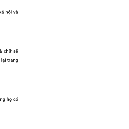
xã hội và
và chữ sẽ
lại trang
ưng họ có