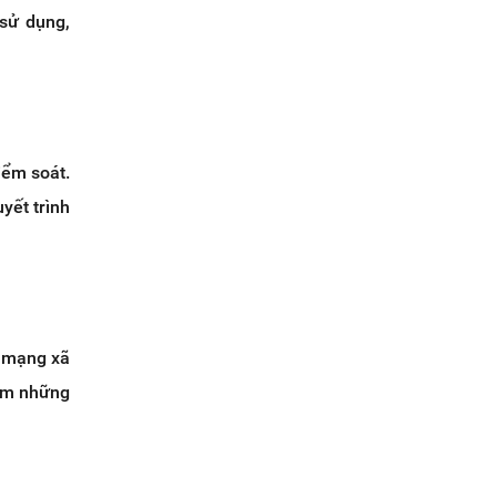
 sử dụng,
iểm soát.
yết trình
n mạng xã
làm những