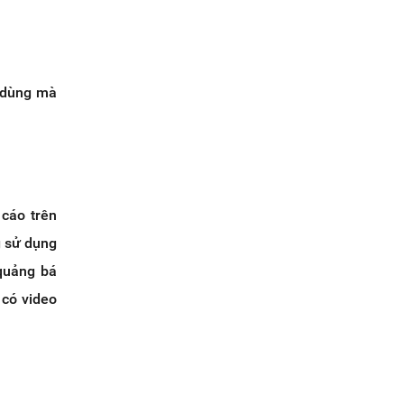
i dùng mà
cáo trên
g sử dụng
 quảng bá
 có video