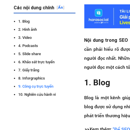
Các nội dung chính
[
Ẩn
]
1. Blog
2. Hình ảnh
3. Video
Nội dung trong SEO
4. Podcasts
cần phải hiểu rõ đượ
5. Slide share
người đọc nhất. Nhữn
6. Khảo sát trực tuyến
người đọc một cách tố
7. Giấy trắng
8. Inforgraphics
1. Blog
9. Công cụ trực tuyến
10. Nghiên cứu hành vi
Blog là một kênh giú
blog được sử dụng nhi
phát triển thương hiệ
>>Xem thêm
:
“Để SEO