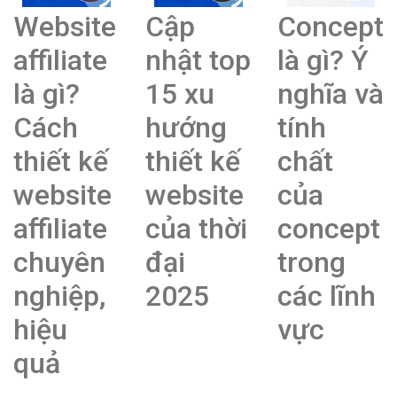
Website
Cập
Concept
affiliate
nhật top
là gì? Ý
là gì?
15 xu
nghĩa và
Cách
hướng
tính
thiết kế
thiết kế
chất
website
website
của
affiliate
của thời
concept
chuyên
đại
trong
nghiệp,
2025
các lĩnh
hiệu
vực
quả