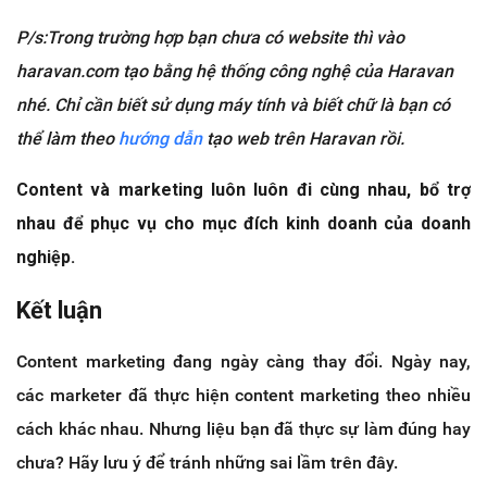
P/s:Trong trường hợp bạn chưa có website thì
vào
haravan.com t
ạ
o
b
ằ
ng h
ệ
th
ố
ng công ngh
ệ
c
ủ
a Haravan
nhé. Ch
ỉ
c
ầ
n bi
ế
t s
ử
d
ụ
ng máy tính và bi
ế
t ch
ữ
là b
ạ
n có
th
ể
làm theo
h
ướ
ng d
ẫ
n
t
ạ
o
web trên Haravan r
ồ
i.
Content và marketing luôn luôn đi cùng nhau, bổ trợ
nhau để phục vụ cho mục đích kinh doanh của doanh
nghiệp.
Kết luận
Content marketing đang ngày càng thay đổi. Ngày nay,
các marketer đã thực hiện content marketing theo nhiều
cách khác nhau. Nhưng liệu bạn đã thực sự làm đúng hay
chưa? Hãy lưu ý để tránh những sai lầm trên đây.