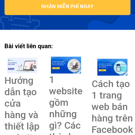
NHẬN MIỄN PHÍ NGAY
Bài viết liên quan:
1
Hướng
Cách tạo
website
dẫn tạo
1 trang
gồm
cửa
web bán
những
hàng và
hàng trên
gì? Các
thiết lập
Facebook