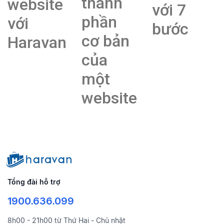
thành
website
với 7
phần
với
bước
cơ bản
Haravan
của
một
website
Tổng đài hỗ trợ
1900.636.099
8h00 - 21h00 từ Thứ Hai - Chủ nhật