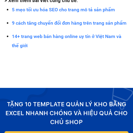
> Xem thêm bài viết cùng chủ đề:
5 mẹo tối ưu hóa SEO cho trang mô tả sản phẩm
9 cách tăng chuyển đổi đơn hàng trên trang sản phẩm
14+ trang web bán hàng online uy tín ở Việt Nam và
thế giới
TẶNG 10 TEMPLATE QUẢN LÝ KHO BẰNG
EXCEL NHANH CHÓNG VÀ HIỆU QUẢ CHO
CHỦ SHOP