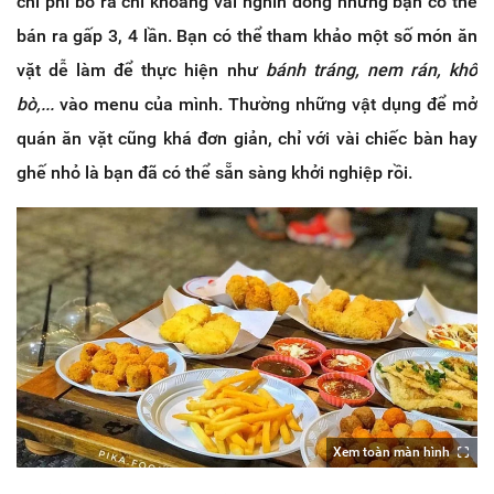
chi phí bỏ ra chỉ khoảng vài nghìn đồng nhưng bạn có thể
bán ra gấp 3, 4 lần. Bạn có thể tham khảo một số món ăn
vặt dễ làm để thực hiện như
bánh tráng, nem rán, khô
bò,...
vào menu của mình. Thường những vật dụng để mở
quán ăn vặt cũng khá đơn giản, chỉ với vài chiếc bàn hay
ghế nhỏ là bạn đã có thể sẵn sàng khởi nghiệp rồi.
Xem toàn màn hình