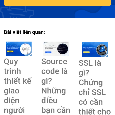
Bài viết liên quan:
Quy
Source
SSL là
trình
code là
gì?
thiết kế
gì?
Chứng
giao
Những
chỉ SSL
diện
điều
có cần
người
bạn cần
thiết cho