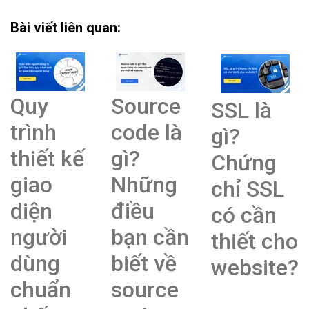
Bài viết liên quan:
Quy
Source
SSL là
trình
code là
gì?
thiết kế
gì?
Chứng
giao
Những
chỉ SSL
diện
điều
có cần
người
bạn cần
thiết cho
dùng
biết về
website?
chuẩn
source