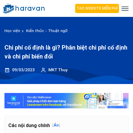
TẠO WEBSITE MIỄN PHÍ
Học viện
Kiến thức - Thuật ngữ
Chi phí cố định là gì? Phân biệt chi phí cố định
và chi phí biến đổi
09/03/2023
MKT Thuy
Các nội dung chính
[
Ẩn
]