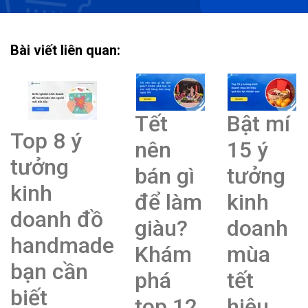
Bài viết liên quan:
Tết
Bật mí
Top 8 ý
nên
15 ý
tưởng
bán gì
tưởng
kinh
để làm
kinh
doanh đồ
giàu?
doanh
handmade
Khám
mùa
bạn cần
phá
tết
biết
top 12
hiệu