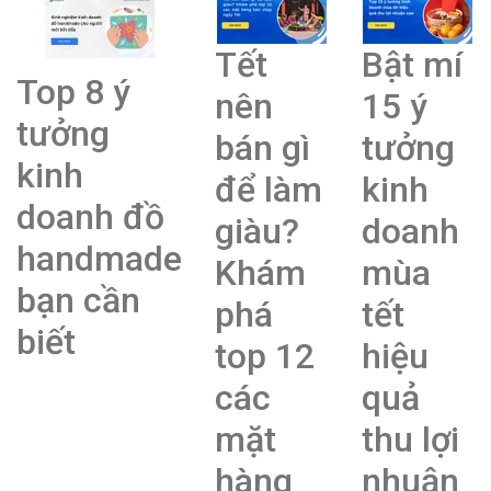
Tết
Bật mí
Top 8 ý
nên
15 ý
tưởng
bán gì
tưởng
kinh
để làm
kinh
doanh đồ
giàu?
doanh
handmade
Khám
mùa
bạn cần
phá
tết
biết
top 12
hiệu
các
quả
mặt
thu lợi
hàng
nhuận