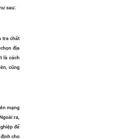
như sau:
 tra chất
 chọn địa
t là cách
iên, cũng
trên mạng
Ngoài ra,
nghiệp để
 định cho