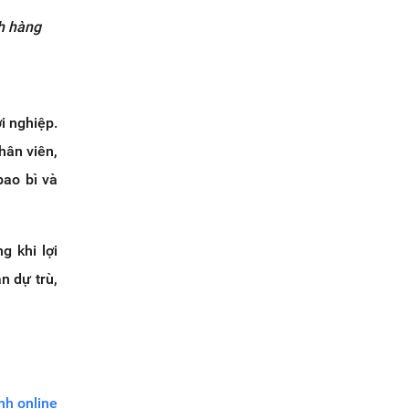
ch hàng
i nghiệp.
hân viên,
bao bì và
g khi lợi
n dự trù,
nh online