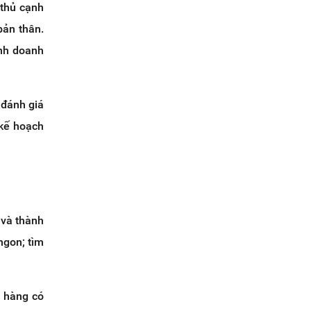
 thủ cạnh
bản thân.
inh doanh
 đánh giá
 kế hoạch
 và thành
ngon; tìm
h hàng có