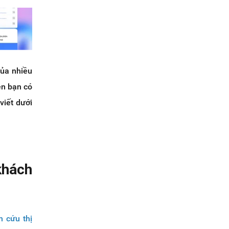
của nhiều
ên bạn có
viết dưới
khách
n cứu thị