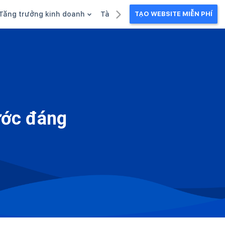
Tăng trưởng kinh doanh
Tài liệu kinh doanh
TẠO WEBSITE MIỄN PHÍ
g
Khuyến mãi
Ebook
Chăm sóc khách hàng
Câu chuyện kinh doanh
Webinar
bước đáng