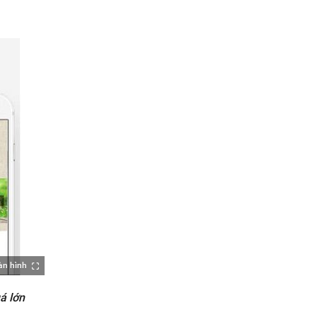
àn hình
á lớn