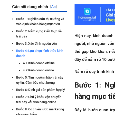
Các nội dung chính
[
Ẩn
]
Bước 1: Nghiên cứu thị trường và
xác định khách hàng mục tiêu
Bước 2: Nắm vững kiến thức về
Hiện nay, kinh doanh 
trái cây
người, nhờ nguồn vốn 
Bước 3: Xác định nguồn vốn
Bước 4: Lựa chọn hình thức kinh
thể gặp khó khăn, nế
doanh
đây để nắm rõ 10 bước
4.1 Kinh doanh offline
4.2 Kinh doanh online
Nắm rõ quy trình kinh
Bước 5: Tìm nguồn nhập trái cây
uy tín, đảm bảo chất lượng
Bước 1: Ngh
Bước 6: Định giá sản phẩm hợp lý
hàng mục ti
Bước 7: Chú ý khâu vận chuyển
trái cây với đơn hàng online
Đây là bước quan trọ
Bước 8: Có chiến lược marketing
cho sản phẩm