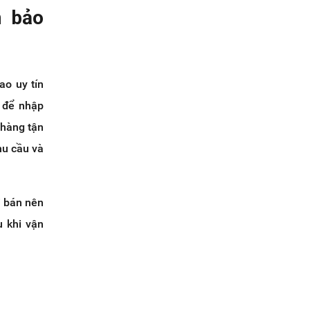
m bảo
ao uy tín
p để nhập
 hàng tận
hu cầu và
i bán nên
u khi vận