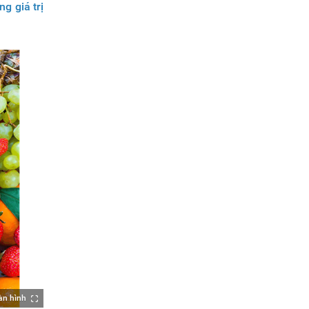
ng giá trị
àn hình