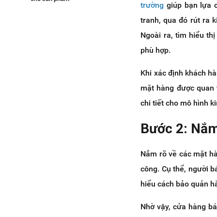
trường
giúp bạn lựa c
8.1 Xây dựng chương trình
tranh, qua đó rút ra
khuyến mãi
Ngoài ra, tìm hiểu th
8.2 Marketing online qua
website, mạng xã hội
phù hợp.
8.3 Quảng cáo truyền thống
tại cửa hàng (treo banner,
Khi xác định khách hà
phát tờ rơi)
mặt hàng được quan t
Bước 9: Cân nhắc thiết kế website
cho thương hiệu của bạn
chi tiết cho mô hình k
Bước 10: Sử dụng nền tảng quản lý
Bước 2: Nắm 
kinh doanh chuyên nghiệp
Nắm rõ về các mặt hà
công. Cụ thể, người b
hiểu cách bảo quản 
Nhờ vậy, cửa hàng bán