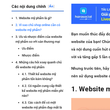
Các nội dung chính
[
Ẩn
]
1. Website mỹ phẩm là gì?
2. Vì sao chủ shop online cần có
website mỹ phẩm?
Bạn muốn thúc đẩy do
3. Ưu và nhược điểm của website
website của bạn! Chún
mỹ phẩm so với sàn thương mại
Ưu điểm
và nội dung cuốn hút
Nhược điểm
vời và tăng gấp 5 lầ
4. Những câu hỏi xoay quanh chủ
đề website mỹ phẩm
Nhưng trước tiên, hãy
4.1. Thiết kế website mỹ
nên sử dụng website
phẩm tốn kém không?
4.2. Có nguồn cung cấp thiết
1. Website 
kế website mỹ phẩm miễn phí
nào?
4.3. Các cách để có một
website mỹ phẩm đẹp mắt là