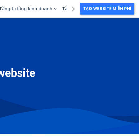
Tăng trưởng kinh doanh
Tài liệu kinh doanh
TẠO WEBSITE MIỄN PHÍ
g
Khuyến mãi
Ebook
Chăm sóc khách hàng
Câu chuyện kinh doanh
Webinar
 website