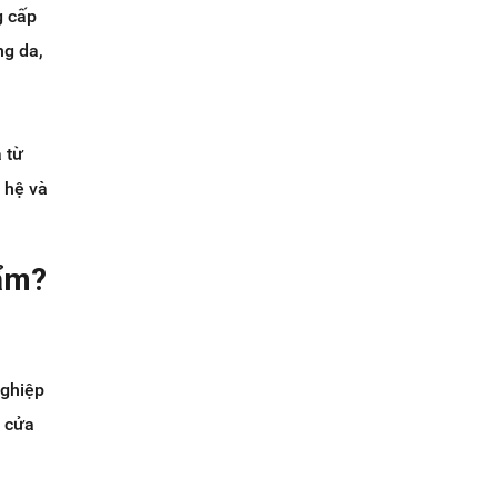
g cấp
ng da,
 từ
 hệ và
hẩm?
nghiệp
c cửa