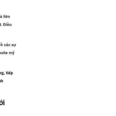
à liên
t. Điều
về các sự
bsite mỹ
g, tiếp
nh
ới