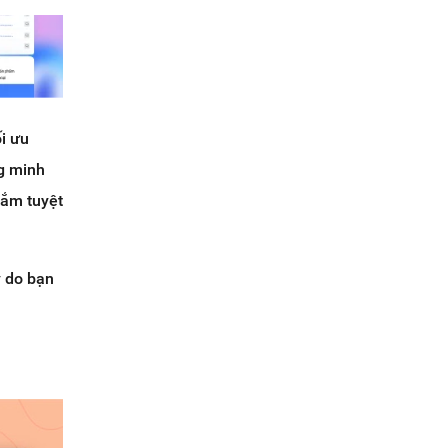
i ưu
ng minh
sắm tuyệt
 do bạn