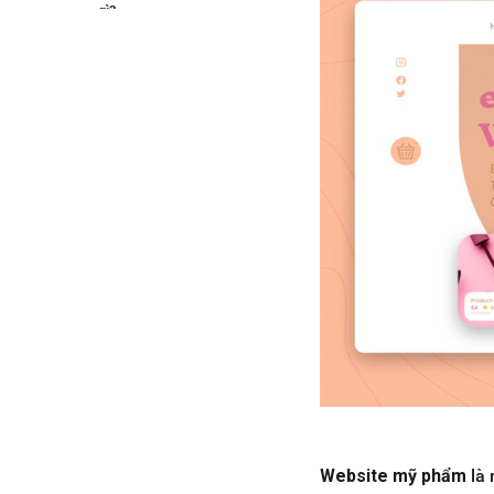
gì?
5. Tham khảo một số mẫu website
mỹ phẩm uy tín
6. Kết luận
Website mỹ phẩm
là 