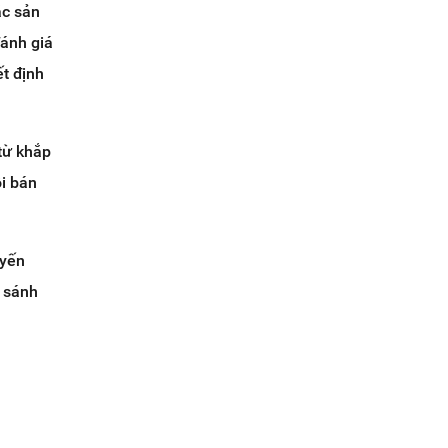
ác sản
ánh giá
t định
từ khắp
ội bán
uyến
o sánh