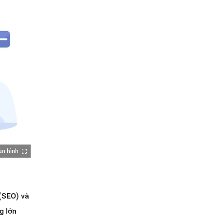
àn hình
 (SEO) và
g lớn