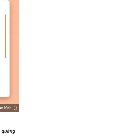
àn hình
u, quảng