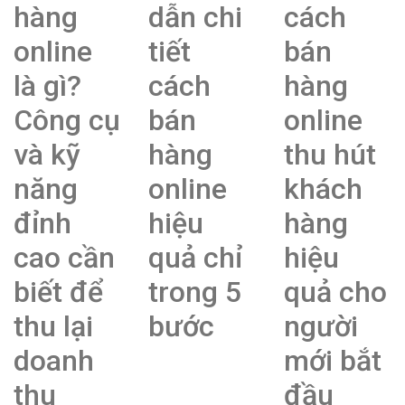
hàng
dẫn chi
cách
online
tiết
bán
là gì?
cách
hàng
Công cụ
bán
online
và kỹ
hàng
thu hút
năng
online
khách
đỉnh
hiệu
hàng
cao cần
quả chỉ
hiệu
biết để
trong 5
quả cho
thu lại
bước
người
doanh
mới bắt
thu
đầu