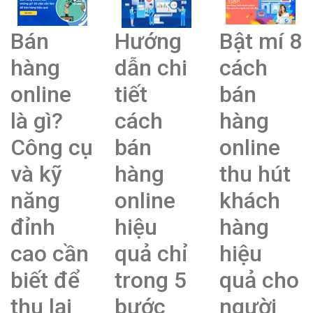
Bán
Hướng
Bật mí 8
hàng
dẫn chi
cách
online
tiết
bán
là gì?
cách
hàng
Công cụ
bán
online
và kỹ
hàng
thu hút
năng
online
khách
đỉnh
hiệu
hàng
cao cần
quả chỉ
hiệu
biết để
trong 5
quả cho
thu lại
bước
người