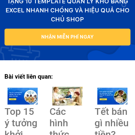
TẶNG 10 TEMPLATE QUẢN LÝ KHO BẰNG
EXCEL NHANH CHÓNG VÀ HIỆU QUẢ CHO
CHỦ SHOP
NHẬN MIỄN PHÍ NGAY
Bài viết liên quan:
Top 15
Các
Tết bán
ý tưởng
hình
gì nhiều
khởi
thức
tiền?