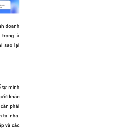
inh doanh
 trọng là
i sao lại
ể tự mình
gười khác
 cần phải
 tại nhà.
ép và các