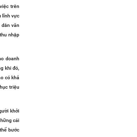
việc trên
 lĩnh vực
, dân văn
 thu nhập
ho doanh
g khi đó,
ào có khả
hục triệu
gười khởi
những cái
 thể bước