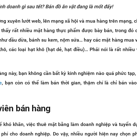
nh doanh gì sau tết? Bán đồ ăn vặt đang là mốt đấy!
ờng xuyên lướt web, lên mạng xã hội và mua hàng trên mạng, 
 thấy rất nhiều mặt hàng thực phẩm được bày bán, trong đó 
hư dầu dừa, bánh su kem, nộm sứa… hay các mặt hàng mua về
, các loại hạt khô (hạt dẻ, hạt điều)… Phải nói là rất nhiều 
àng này, bạn không cần bất kỳ kinh nghiệm nào quá phức tạp, 
e
, bạn còn có thể làm bán thời gian, thậm chí là chỉ bán vào
viên bán hàng
 tế khó khăn, việc thuê mặt bằng làm doanh nghiệp và tuyển 
hi phí cho doanh nghiệp. Do vậy, nhiều người hiện nay chọn 