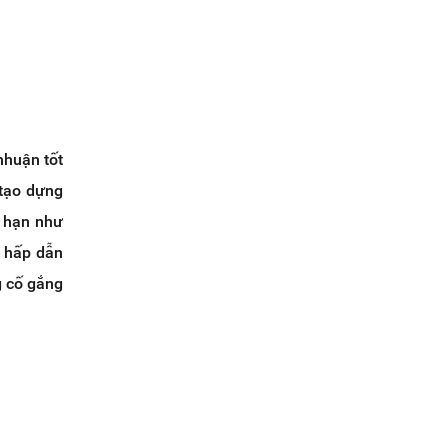
nhuận tốt
 tạo dựng
g hạn như
g hấp dẫn
g cố gắng