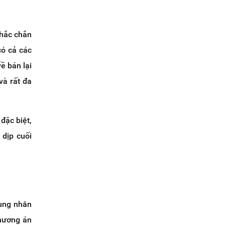
chắc chắn
có cả các
 bán lại
và rất đa
đặc biệt,
 dịp cuối
dụng nhân
phương án