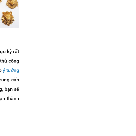
ực kỳ rất
 thủ công
ho
ý tưởng
 cung cấp
g, bạn sẽ
bạn thành