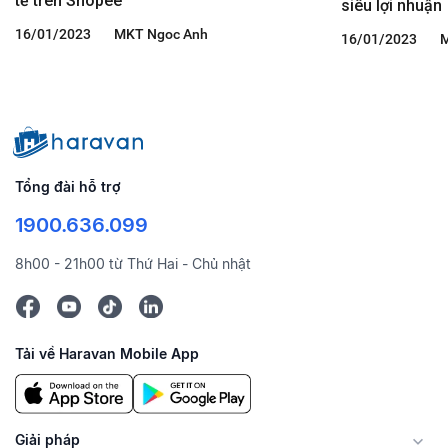
tế trên Shopee
siêu lợi nhuận
16/01/2023
MKT Ngoc Anh
16/01/2023
M
Tổng đài hỗ trợ
1900.636.099
8h00 - 21h00 từ Thứ Hai - Chủ nhật
Tải về Haravan Mobile App
Giải pháp