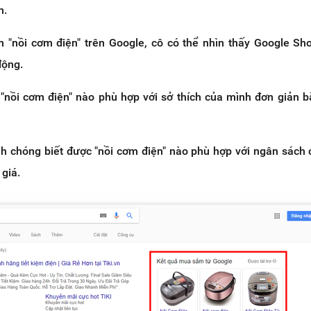
n.
ếm "nồi cơm điện" trên Google, cô có thể nhìn thấy Google Sh
động.
c "nồi cơm điện" nào phù hợp với sở thích của mình đơn giản 
nh chóng biết được "nồi cơm điện" nào phù hợp với ngân sách
giá.