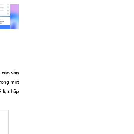
g cáo văn
Trong một
ỷ lệ nhấp