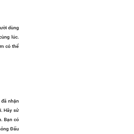
gười dùng
cùng lúc.
ếm có thể
ể đã nhận
. Hãy sử
n. Bạn có
phỏng Đấu