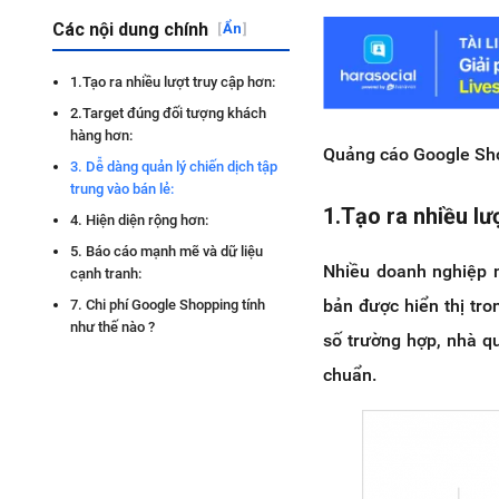
Các nội dung chính
[
Ẩn
]
1.Tạo ra nhiều lượt truy cập hơn:
2.Target đúng đối tượng khách
hàng hơn:
Quảng cáo Google Shop
3. Dễ dàng quản lý chiến dịch tập
trung vào bán lẻ:
1.Tạo ra nhiều lư
4. Hiện diện rộng hơn:
5. Báo cáo mạnh mẽ và dữ liệu
Nhiều doanh nghiệp n
cạnh tranh:
bản được hiển thị tr
7. Chi phí Google Shopping tính
như thế nào ?
số trường hợp, nhà q
chuẩn.