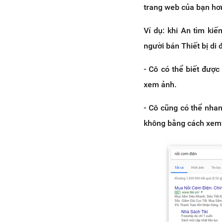
trang web của bạn hơ
Ví dụ: khi An tìm ki
người bán Thiết bị di 
- Cô có thể biết đượ
xem ảnh.
- Cô cũng có thể nha
không bằng cách xem 