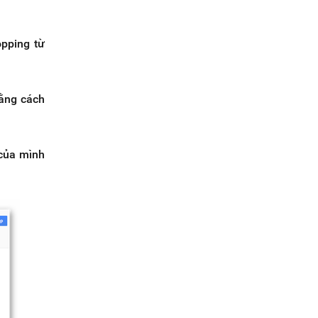
opping từ
bằng cách
 của mình