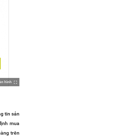
àn hình
g tin sản
định mua
hàng trên