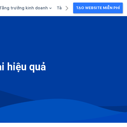
Tăng trưởng kinh doanh
Tài liệu kinh doanh
TẠO WEBSITE MIỄN PHÍ
g
Khuyến mãi
Ebook
Chăm sóc khách hàng
Câu chuyện kinh doanh
Webinar
i hiệu quả