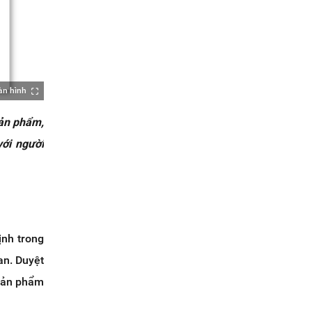
àn hình
sản phẩm,
với người
ịnh trong
an. Duyệt
sản phẩm