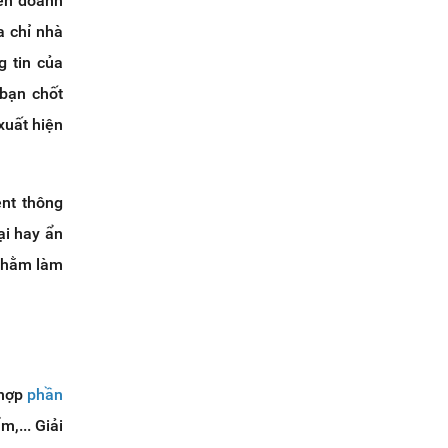
đến doanh
a chỉ nhà
g tin của
 bạn chốt
xuất hiện
nt thông
ại hay ẩn
 nhằm làm
 hợp
phần
,... Giải