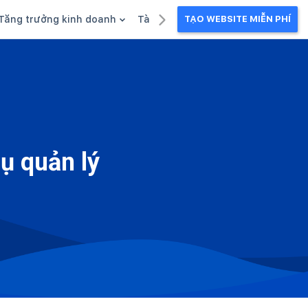
Tăng trưởng kinh doanh
Tài liệu kinh doanh
TẠO WEBSITE MIỄN PHÍ
g
Khuyến mãi
Ebook
Chăm sóc khách hàng
Câu chuyện kinh doanh
Webinar
ụ quản lý