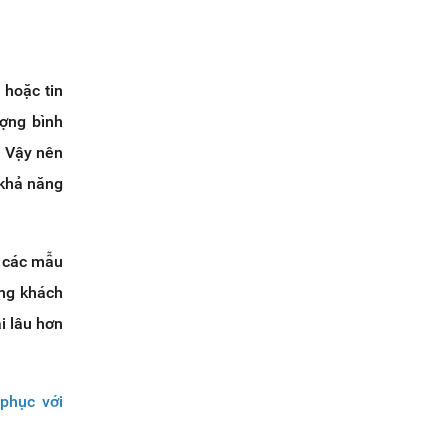
 hoặc tin
ượng bình
. Vậy nên
 khả năng
o các mẫu
ông khách
i lâu hơn
phục với