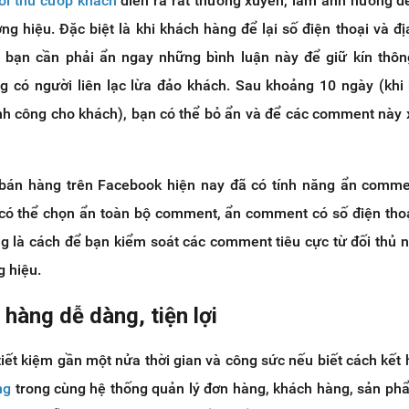
đối thủ cướp khách
diễn ra rất thường xuyên, làm ảnh hưởng 
ơng hiệu. Đặc biệt là khi khách hàng để lại số điện thoại và đị
, bạn cần phải ẩn ngay những bình luận này để giữ kín thôn
ạng có người liên lạc lừa đảo khách. Sau khoảng 10 ngày (khi
nh công cho khách), bạn có thể bỏ ẩn và để các comment này 
 bán hàng trên Facebook hiện nay đã có tính năng ẩn comme
có thể chọn ẩn toàn bộ comment, ẩn comment có số điện tho
ng là cách để bạn kiểm soát các comment tiêu cực từ đối thủ
g hiệu.
 hàng dễ dàng, tiện lợi
iết kiệm gần một nửa thời gian và công sức nếu biết cách kết
ng
trong cùng hệ thống quản lý đơn hàng, khách hàng, sản phẩm