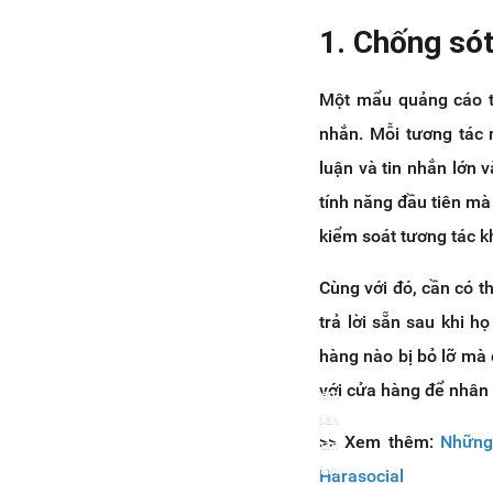
1. Chống só
Một mẩu quảng cáo tố
nhắn. Mỗi tương tác 
luận và tin nhắn lớn v
tính năng đầu tiên mà
kiểm soát tương tác kh
Cùng với đó, cần có 
trả lời sẵn sau khi h
hàng nào bị bỏ lỡ mà 
với cửa hàng để nhân 
Xem
toàn
>> Xem thêm:
Những
màn
hình
Harasocial