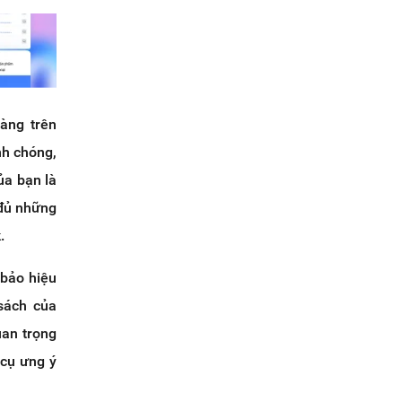
àng trên
nh chóng,
ủa bạn là
 đủ những
.
 bảo hiệu
sách của
uan trọng
 cụ ưng ý