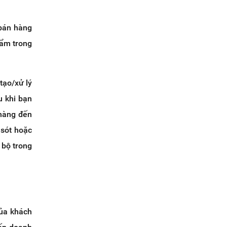
 bán hàng
hẩm trong
tạo/xử lý
u khi bạn
 hàng đến
 sót hoặc
 bộ trong
của khách