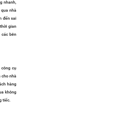
ng nhanh,
g qua nhà
n đến sai
thời gian
i các bên
c công cụ
n cho nhà
hách hàng
ua không
 tiếc.