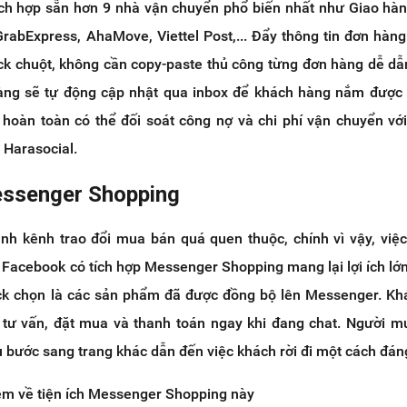
ích hợp sẵn hơn 9 nhà vận chuyển phổ biến nhất như Giao hà
GrabExpress, AhaMove, Viettel Post,... Đẩy thông tin đơn hàn
ick chuột, không cần copy-paste thủ công từng đơn hàng dễ dẫ
hàng sẽ tự động cập nhật qua inbox để khách hàng nắm được 
hoàn toàn có thể đối soát công nợ và chi phí vận chuyển vớ
 Harasocial.
essenger Shopping
nh kênh trao đổi mua bán quá quen thuộc, chính vì vậy, việ
 Facebook có tích hợp Messenger Shopping mang lại lợi ích lớ
ick chọn là các sản phẩm đã được đồng bộ lên Messenger. K
tư vấn, đặt mua và thanh toán ngay khi đang chat. Người m
 bước sang trang khác dẫn đến việc khách rời đi một cách đáng
êm về tiện ích Messenger Shopping này