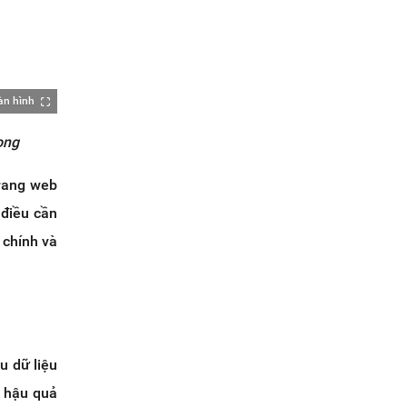
àn hình
ọng
trang web
 điều cần
i chính và
u dữ liệu
c hậu quả