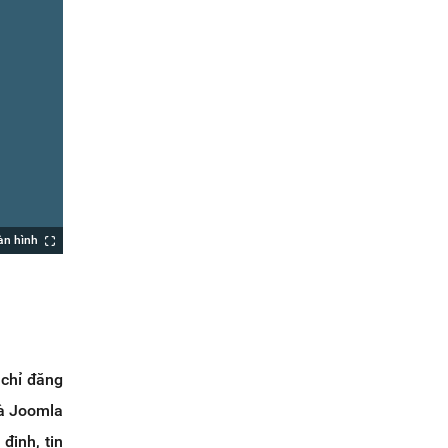
àn hình
 chỉ đăng
và Joomla
định, tin