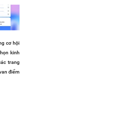
ng cơ hội
chọn kinh
các trang
avan điểm