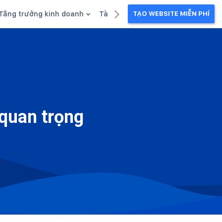
Tăng trưởng kinh doanh
Tài liệu kinh doanh
TẠO WEBSITE MIỄN PHÍ
g
Khuyến mãi
Ebook
Chăm sóc khách hàng
Câu chuyện kinh doanh
Webinar
quan trọng