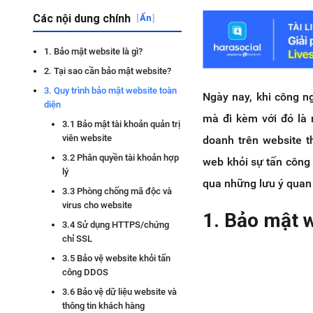
Các nội dung chính
[
Ẩn
]
1. Bảo mật website là gì?
2. Tại sao cần bảo mật website?
3. Quy trình bảo mật website toàn
Ngày nay, khi công n
diện
mà đi kèm với đó là 
3.1 Bảo mật tài khoản quản trị
viên website
doanh trên website t
3.2 Phân quyền tài khoản hợp
web khỏi sự tấn công 
lý
qua những lưu ý quan 
3.3 Phòng chống mã độc và
virus cho website
1. Bảo mật w
3.4 Sử dụng HTTPS/chứng
chỉ SSL
3.5 Bảo vệ website khỏi tấn
công DDOS
3.6 Bảo vệ dữ liệu website và
thông tin khách hàng