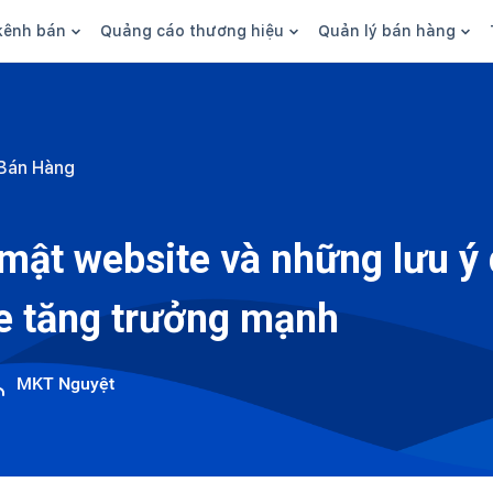
kênh bán
Quảng cáo thương hiệu
Quản lý bán hàng
n hàng
Marketing
Phần mềm quản lý bán hàn
ine
Quảng cáo
Tồn kho
Bán Hàng
 kênh
SEO
Giao hàng và phí ship
bsite
Content
Thanh toán
mật website và những lưu ý 
n social
Thương hiệu/Brand
Tài chính
e tăng trưởng mạnh
n sàn
Nhân viên
hàng
MKT Nguyệt