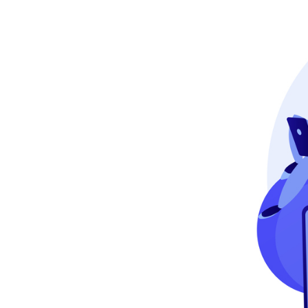
3.7 Sao lưu website định kỳ
3.8 Cập nhật bản vá bảo mật
cho website
3.9 Kiểm tra đánh giá an ninh
website
3.10 Xây dựng chương trình
thông báo lỗ hổng VDP dành
cho Hacker mũ trắng
3.11 Đào tạo kiến thức và
quản lý nhân viên
4. Các phương pháp bảo mật
website hiệu quả
5. Công cụ phát hiện bảo mật
website
6. Các lỗi thường gặp khi bảo mật
website
6.1 Lỗi bảo mật XSS
6.2 Lỗi Security