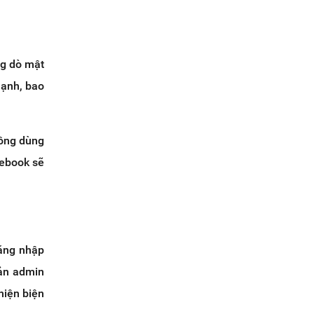
ng dò mật
mạnh, bao
hông dùng
cebook sẽ
đăng nhập
oản admin
hiện biện