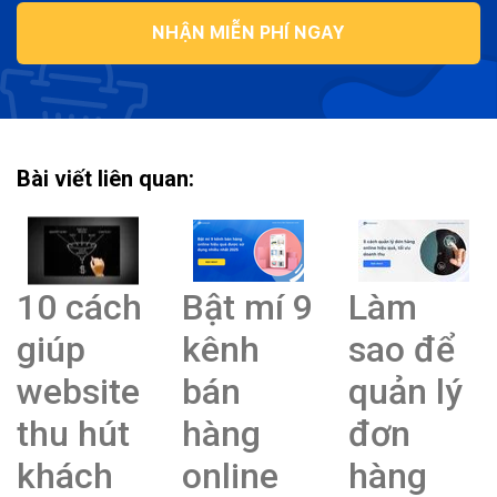
NHẬN MIỄN PHÍ NGAY
Bài viết liên quan:
10 cách
Bật mí 9
Làm
giúp
kênh
sao để
website
bán
quản lý
thu hút
hàng
đơn
khách
online
hàng