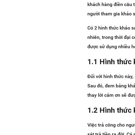
khách hàng điền câu tr
7. Một số trang web trả lời khảo
sát nhận tiền lừa đảo mà bạn cần
người tham gia khảo s
tránh
8. Kết luận
Có 2 hình thức khảo sá
nhiên, trong thời đại 
được sử dụng nhiều hơ
1.1 Hình thức 
Đối với hình thức này,
Sau đó, đem bảng khảo
thay lời cảm ơn sẽ đư
1.2 Hình thức 
Việc trả công cho ngườ
sát trả tiền ra đời. C