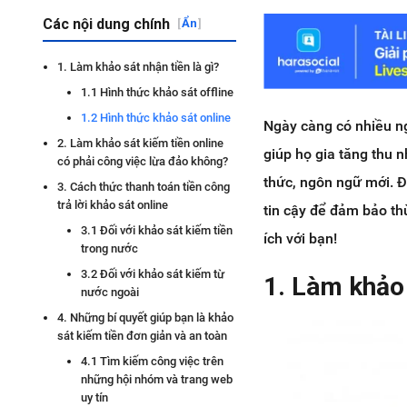
Các nội dung chính
[
Ẩn
]
1. Làm khảo sát nhận tiền là gì?
1.1 Hình thức khảo sát offline
1.2 Hình thức khảo sát online
Ngày càng có nhiều n
2. Làm khảo sát kiếm tiền online
giúp họ gia tăng thu 
có phải công việc lừa đảo không?
thức, ngôn ngữ mới. Đ
3. Cách thức thanh toán tiền công
trả lời khảo sát online
tin cậy để đảm bảo thù
3.1 Đối với khảo sát kiếm tiền
ích với bạn!
trong nước
3.2 Đối với khảo sát kiếm từ
1. Làm khảo 
nước ngoài
4. Những bí quyết giúp bạn là khảo
sát kiếm tiền đơn giản và an toàn
4.1 Tìm kiếm công việc trên
những hội nhóm và trang web
uy tín