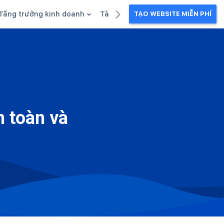
Tăng trưởng kinh doanh
Tài liệu kinh doanh
TẠO WEBSITE MIỄN PHÍ
g
Khuyến mãi
Ebook
Chăm sóc khách hàng
Câu chuyện kinh doanh
Webinar
n toàn và