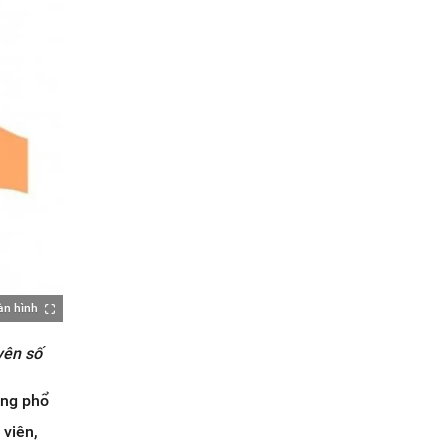
àn hình
yên số
ùng phổ
 viên,