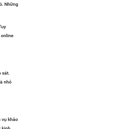
đó. Những
 Tuy
 online
 sát.
uà nhỏ
h vụ khảo
y kinh