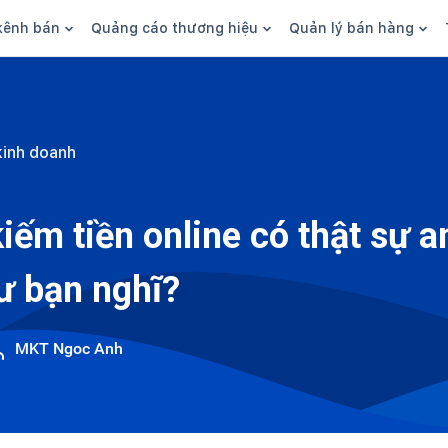
kênh bán
Quảng cáo thương hiệu
Quản lý bán hàng
n hàng
Marketing
Phần mềm quản lý bán hàn
ine
Quảng cáo
Tồn kho
kinh doanh
 kênh
SEO
Giao hàng và phí ship
bsite
Content
Thanh toán
iếm tiền online có thật sự a
n social
Thương hiệu/Brand
Tài chính
ư bạn nghĩ?
n sàn
Nhân viên
hàng
MKT Ngoc Anh