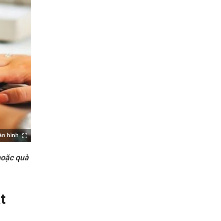
àn hình
hoặc quà
t