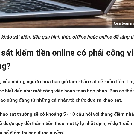
Xem toàn m
khảo sát kiếm tiền qua hình thức offline hoặc online để tăng 
sát kiếm tiền online có phải công v
ng?
 của những người chưa bao giờ làm khảo sát để kiếm tiền. Thự
ợc biết đến như một công việc hoàn toàn hợp pháp. Bạn có thể
lao xứng đáng từ những cá nhân/tổ chức đưa ra khảo sát.
hảo sát thường sẽ có khoảng 5 - 10 câu hỏi với thang điểm nhấ
 được quy đổi thành tiền theo một tỷ lệ nhất định, ví dụ 1 điểm
đủ số điểm thì bạn được quyền: