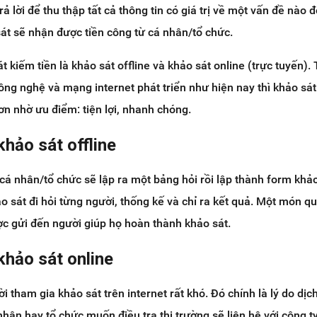
ả lời để thu thập tất cả thông tin có giá trị về một vấn đề nào 
át sẽ nhận được tiền công từ cá nhân/tổ chức.
t kiếm tiền là khảo sát offline và khảo sát online (trực tuyến).
công nghệ và mạng internet phát triển như hiện nay thì khảo sát
n nhờ ưu điểm: tiện lợi, nhanh chóng.
khảo sát offline
 cá nhân/tổ chức sẽ lập ra một bảng hỏi rồi lập thành form khảo
 sát đi hỏi từng người, thống kế và chỉ ra kết quả. Một món q
ợc gửi đến người giúp họ hoàn thành khảo sát.
khảo sát online
i tham gia khảo sát trên internet rất khó. Đó chính là lý do dịc
á nhân hay tổ chức muốn điều tra thị trường sẽ liên hệ với công t