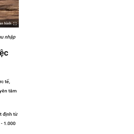
àn hình
thu nhập
iệc
c tế,
 yên tâm
t định từ
 - 1.000