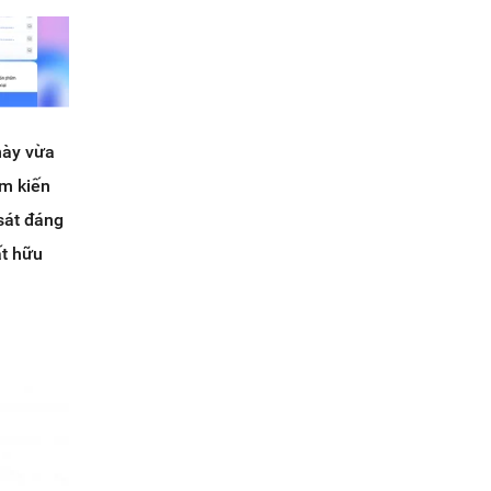
 này vừa
ệm kiến
sát đáng
ất hữu