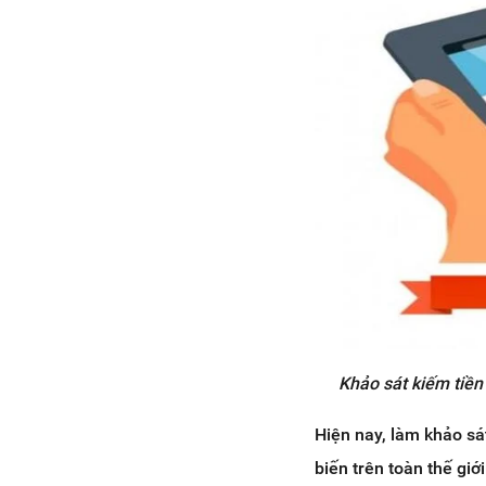
4.2 Nghiên cứu kỹ càng về
thông tin tuyển dụng
4.3 Hỏi kinh nghiệm từ những
người đã làm bài khảo sát
kiếm tiền
5. Chia sẻ kinh nghiệm “vàng” là
khảo sát để đạt hiệu quả cao
5.1 Lựa chọn những cuộc
khảo sát phù hợp
5.2 Ưu tiên làm bài khảo sát
kiếm tiền có ít câu hỏi
5.3 Không làm quá 5 bài khảo
sát website mỗi ngày
6. Gợi ý với bạn những trang web
khảo sát trực tuyến uy tín
Khảo sát kiếm tiền
6.1 Trang web uy tín trong
nước
Hiện nay, làm khảo sá
6.2 Trang web khảo sát online
biến trên toàn thế giớ
kiếm tiền của nước ngoài