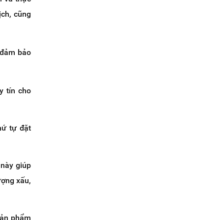
ịch, cũng
i đảm bảo
y tín cho
hứ tự đặt
 này giúp
ượng xấu,
 sản phẩm