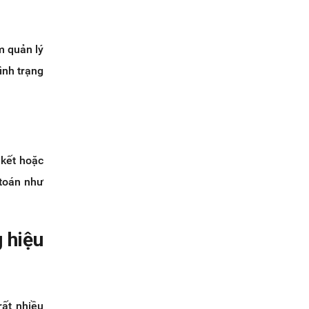
m quản lý
ình trạng
 kết hoặc
 toán như
 hiệu
rất nhiều