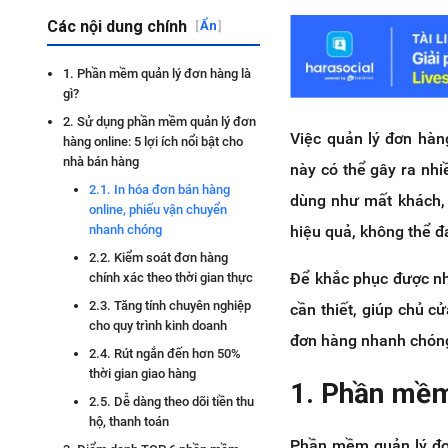
Các nội dung chính
[
Ẩn
]
1. Phần mềm quản lý đơn hàng là
gì?
2. Sử dụng phần mềm quản lý đơn
Việc quản lý đơn hàn
hàng online: 5 lợi ích nổi bật cho
nhà bán hàng
này có thể gây ra nhi
2.1. In hóa đơn bán hàng
dùng như mất khách, 
online, phiếu vận chuyển
hiệu quả, không thể đá
nhanh chóng
2.2. Kiểm soát đơn hàng
Để khắc phục được nh
chính xác theo thời gian thực
2.3. Tăng tính chuyên nghiệp
cần thiết, giúp chủ c
cho quy trình kinh doanh
đơn hàng nhanh chóng
2.4. Rút ngắn đến hơn 50%
thời gian giao hàng
1. Phần mềm
2.5. Dễ dàng theo dõi tiền thu
hộ, thanh toán
Phần mềm quản lý đơn