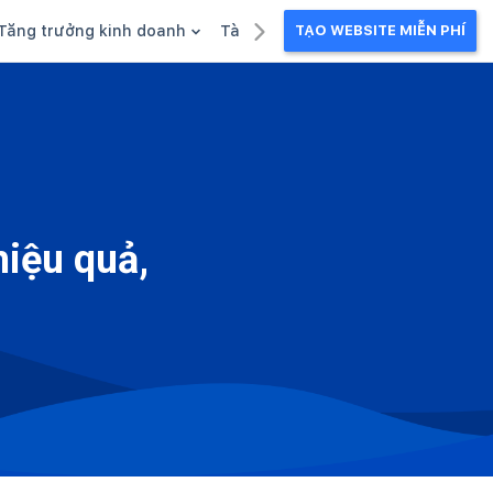
Tăng trưởng kinh doanh
Tài liệu kinh doanh
TẠO WEBSITE MIỄN PHÍ
g
Khuyến mãi
Ebook
Chăm sóc khách hàng
Câu chuyện kinh doanh
Webinar
iệu quả,