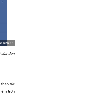
àn hình
ế của đơn
.
 thao tác
thêm trơn