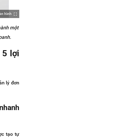
àn hình
thành một
doanh.
5 lợi
ản lý đơn
 nhanh
ợc tạo tự