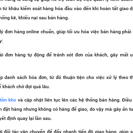
 từ khâu kiểm soát hàng hóa đầu vào đến khi hoàn tất giao d
thống kê, khiếu nại sau bán hàng.
 đơn hàng online chuẩn, giúp tối ưu hóa việc bán hàng phả
y:
ái đơn hàng tự động để tránh sót đơn của khách, gây mất u
p danh sách hóa đơn, từ đó thuận tiện cho việc xử lý theo t
ể khách chờ đợi quá lâu.
tồn kho
và cập nhật liên tục lên các hệ thống bán hàng. Điều
h đặt hàng nhưng không có hàng để giao, do vậy mà gây ấn t
t định quay lại lần sau.
ới đối tác vận chuyển để đẩy nhanh tiến độ giao hàng, giúp