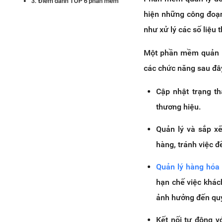
3. Điểm danh TOP 6 phần mềm
quản lý đơn hàng hiệu quả phổ
hiện những công đoạn
biến nhất
như xử lý các số liệu 
3.1. Haravan - Phần mềm
quản lý đơn hàng online đa
Một phần mềm quản lý
kênh chuyên nghiệp
các chức năng sau đâ
3.2. Phần mềm hỗ trợ quản lý
đơn hàng Nhanh.vn
Cập nhật trạng th
3.3. Phần mềm quản lý đơn
hàng online TrustSales
thương hiệu.
3.4. Phần mềm Sapo GO
Quản lý và sắp xế
3.5. App quản lý đơn hàng
KiotViet
hàng, tránh việc đ
3.6. Maybanhang.net - Phần
mềm quản lý đơn hàng hiệu
Quản lý hàng hóa 
quả
hạn chế việc khác
ảnh hưởng đến quyế
Kết nối tự động v