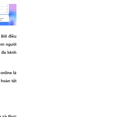
 Bởi điều
iệm người
ý đa kênh
online là
 hoàn tất
h và thực