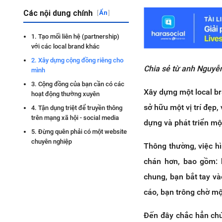
Các nội dung chính
[
Ẩn
]
1. Tạo mối liên hệ (partnership)
với các local brand khác
2. Xây dựng cộng đồng riêng cho
Chia sẻ từ anh Nguyễ
mình
3. Cộng đồng của bạn cần có các
Xây dựng một local b
hoạt động thường xuyên
sở hữu một vị trí đẹp,
4. Tận dụng triệt để truyền thông
trên mạng xã hội - social media
dựng và phát triển m
5. Đừng quên phải có một website
chuyên nghiệp
Thông thường, việc h
chán hơn, bao gồm: b
chung, bạn bắt tay v
cáo, bạn trông chờ mộ
Đến đây chắc hẳn chún