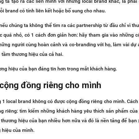
ng ta tạo ra các liên minh với những local brand khác, là phả
i brand có tính liên kết hoặc bổ sung cho nhau.
 nếu chúng ta không thể tìm ra các partnership từ đầu chỉ vì th
c quá nhỏ, có 1 cách đơn giản hơn: hãy tham gia vào những 
những người cùng hoàn cảnh và co-branding với họ, làm vài dự
 tầm thương hiệu của cả hai.
ơng hiệu của bạn đáng tin hơn trong mắt khách hàng.
 cộng đồng riêng cho mình
g 1 local brand không có được cộng đồng riêng cho mình. Cách
g riêng: tìm kiếm những khách hàng yêu thích sản phẩm của
 thương hiệu của bạn nhiều hơn nữa và đó là nền tảng để bạn
 hiệu của mình.