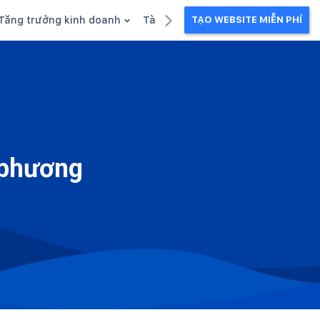
Tăng trưởng kinh doanh
Tài liệu kinh doanh
TẠO WEBSITE MIỄN PHÍ
g
Khuyến mãi
Ebook
Chăm sóc khách hàng
Câu chuyện kinh doanh
Webinar
 phương