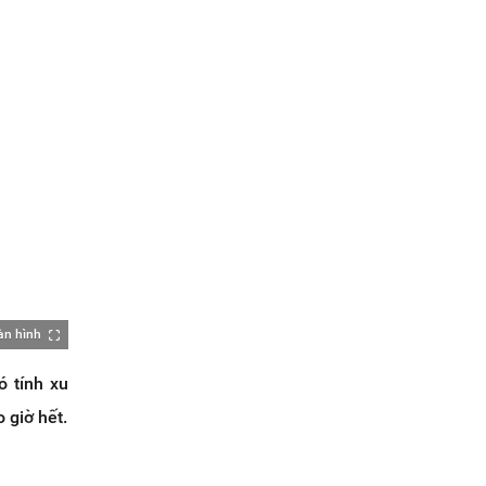
àn hình
ó tính xu
 giờ hết.