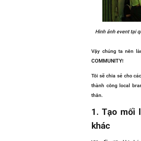
Hình ảnh event tại q
Vậy chúng ta nên là
COMMUNITY
!
Tôi sẽ chia sẻ cho c
thành công local br
thân.
1. Tạo mối l
khác