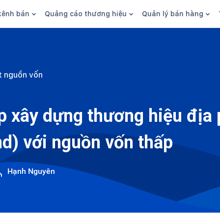
kênh bán
Quảng cáo thương hiệu
Quản lý bán hàng
n hàng
Marketing
Phần mềm quản lý bán hàn
ine
Quảng cáo
Tồn kho
t nguồn vốn
 kênh
SEO
Giao hàng và phí ship
bsite
Content
Thanh toán
áp xây dựng thương hiệu địa
n social
Thương hiệu/Brand
Tài chính
nd) với nguồn vốn thấp
n sàn
Nhân viên
hàng
Hạnh Nguyên