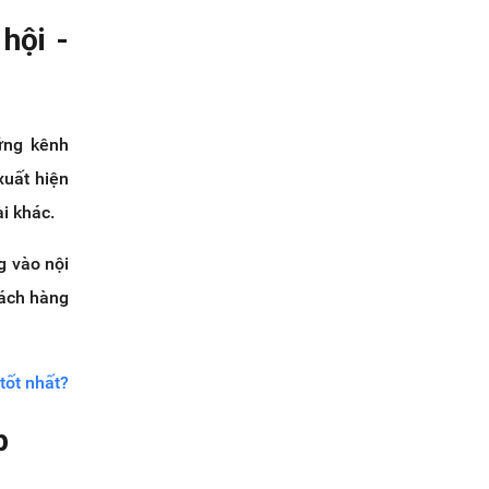
hội -
ững kênh
xuất hiện
ài khác.
g vào nội
hách hàng
tốt nhất?
p