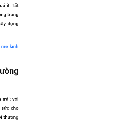
á ít. Tất
ọng trong
 xây dựng
 mê kinh
hường
trái; với
 sức cho
ới thương