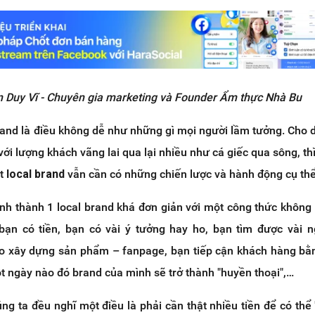
n Duy Vĩ - Chuyên gia marketing và Founder Ẩm thực Nhà Bu
rand là điều không dễ như những gì mọi người lầm tưởng. Cho 
 với lượng khách vãng lai qua lại nhiều như cá giếc qua sông, th
ột
local brand
vẫn cần có những chiến lược và hành động cụ thể
ình thành 1 local brand khá đơn giản với một công thức không
ạn có tiền, bạn có vài ý tưởng hay ho, bạn tìm được vài 
ào xây dựng sản phẩm – fanpage, bạn tiếp cận khách hàng b
t ngày nào đó brand của mình sẽ trở thành "huyền thoại",…
g ta đều nghĩ một điều là phải cần thật nhiều tiền để có thể