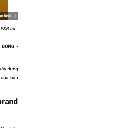
àn hình
 F&B tại
 ĐỒNG -
 xây dựng
 của bản
brand