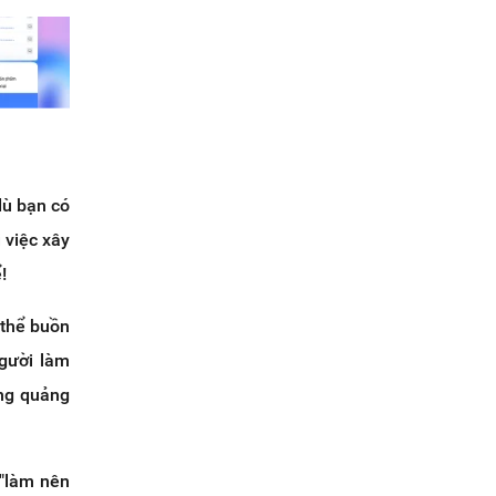
dù bạn có
ì việc xây
!
 thể buồn
người làm
ằng quảng
 "làm nên