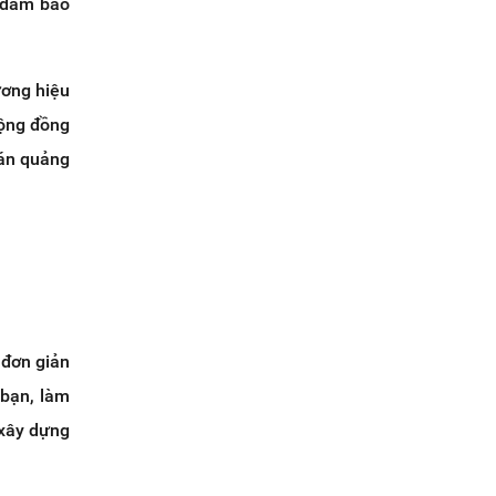
i đảm bảo
ương hiệu
cộng đồng
 án quảng
 đơn giản
 bạn, làm
 xây dựng