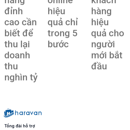
năng
online
khách
đỉnh
hiệu
hàng
cao cần
quả chỉ
hiệu
biết để
trong 5
quả cho
thu lại
bước
người
doanh
mới bắt
thu
đầu
nghìn tỷ
Tổng đài hỗ trợ