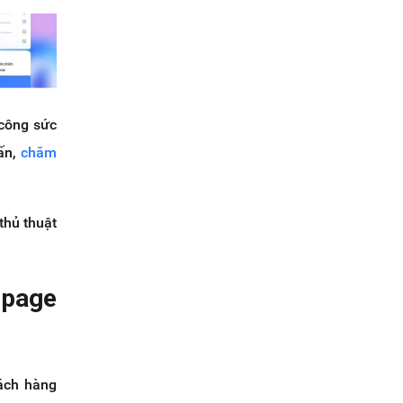
 công sức
vấn,
chăm
thủ thuật
npage
hách hàng