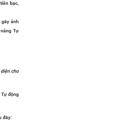
tiền bạc,
u gây ảnh
h năng Tự
 diện cho
g Tự động
u đây: