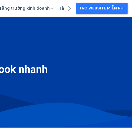
Tăng trưởng kinh doanh
Tài liệu kinh doanh
TẠO WEBSITE MIỄN PHÍ
g
Khuyến mãi
Ebook
Chăm sóc khách hàng
Câu chuyện kinh doanh
Webinar
book nhanh