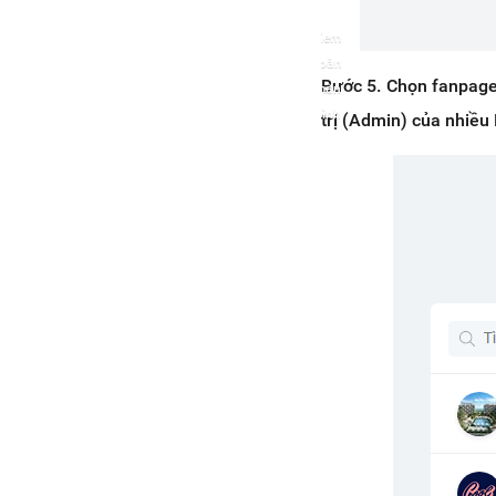
Xem
toàn
Bước
5. Chọn fanpage
màn
hình
trị (Admin) của nhiều 