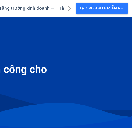
Tăng trưởng kinh doanh
Tài liệu kinh doanh
TẠO WEBSITE MIỄN PHÍ
g
Khuyến mãi
Ebook
Chăm sóc khách hàng
Câu chuyện kinh doanh
Webinar
 công cho