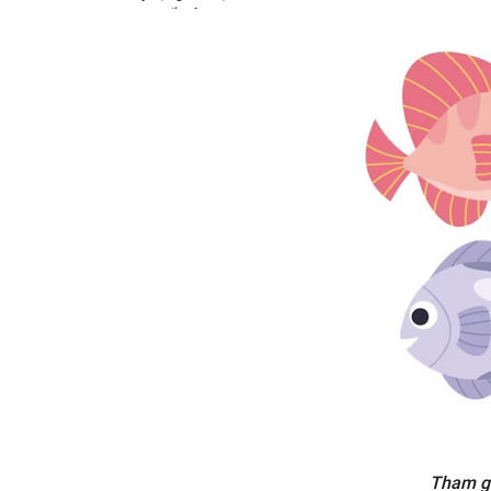
doanh chi tiết với mục tiêu cụ
thể, chiến lược và phương
thức tiếp cận thị trường
3.2. Đề xuất các biện pháp
tiếp thị và quảng cáo để
quảng bá cửa hàng cá cảnh
3.3. Định rõ vốn kinh doanh
cần thiết và cách quản lý tài
chính hiệu quả
4. Quy trình tổ chức và trang bị
cửa hàng
4.1. Lựa chọn vị trí và thiết kế
cửa hàng hấp dẫn và thu hút
khách hàng
4.2. Đầu tư trang thiết bị, hệ
thống bể cá và các sản phẩm
liên quan để tạo trải nghiệm
mua sắm tốt nhất cho khách
hàng
Tham gi
4.3. Xây dựng quy trình bán