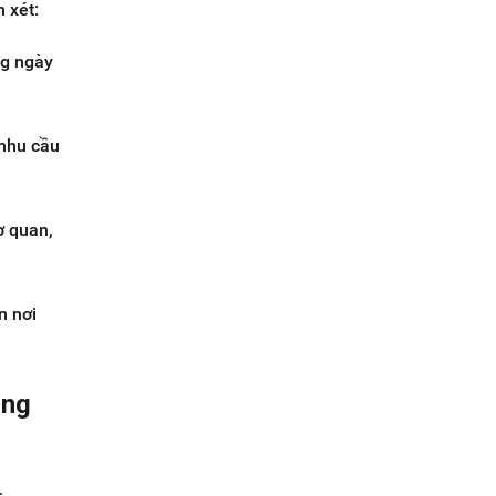
 xét:
ng ngày
 nhu cầu
ơ quan,
n nơi
ong