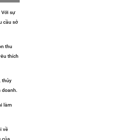
 Với sự
u cầu sở
òn thu
yêu thích
, thủy
h doanh.
hi làm
i về
g của