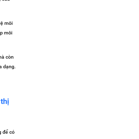
vệ môi
ẹp môi
 mà còn
đa dạng.
thị
g để có