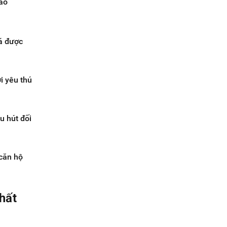
vào
cá được
i yêu thú
u hút đối
 căn hộ
hất