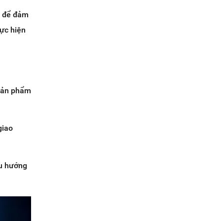
g để đảm
hực hiện
 sản phẩm
giao
xu hướng