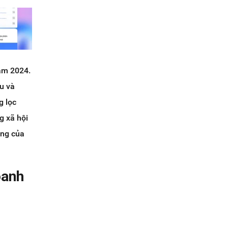
ăm 2024.
u và
g lọc
g xã hội
àng của
oanh