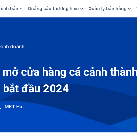
kênh bán
Quảng cáo thương hiệu
Quản lý bán hàng
n hàng
Marketing
Phần mềm quản lý bán hàn
ine
Quảng cáo
Tồn kho
kinh doanh
 kênh
SEO
Giao hàng và phí ship
bsite
Content
Thanh toán
mở cửa hàng cá cảnh thành
n social
Thương hiệu/Brand
Tài chính
 bắt đầu 2024
n sàn
Nhân viên
hàng
MKT Ha