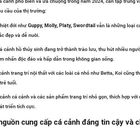
cá cảnh phổ biến và ưa chuộng trong năm 2024, cần tập trung 
 cầu của thị trường:
hiệt đới như
Guppy, Molly, Platy, Swordtail
vẫn là những loại 
ắc đẹp và dễ nuôi.
á cảnh hồ thủy sinh đang trở thành trào lưu, thu hút nhiều ngườ
iểm nhấn độc đáo và hấp dẫn trong không gian sống.
ảnh trang trí nội thất với các loài cá nhỏ như Betta, Koi cũng th
rẻ tuổi.
 cảnh cá cảnh và các sản phẩm trang trí nhỏ gọn, thích hợp với
t triển tích cực.
nguồn cung cấp cá cảnh đáng tin cậy và c