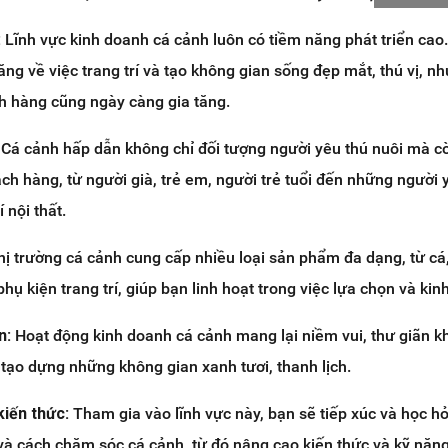
:
Lĩnh vực kinh doanh cá cảnh luôn có tiềm năng phát triển cao.
ng về việc trang trí và tạo không gian sống đẹp mắt, thú vị, nh
h hàng cũng ngày càng gia tăng.
Cá cảnh hấp dẫn không chỉ đối tượng người yêu thú nuôi mà c
h hàng, từ người già, trẻ em, người trẻ tuổi đến những người 
í nội thất.
hị trường cá cảnh cung cấp nhiều loại sản phẩm đa dạng, từ cá
phụ kiện trang trí, giúp bạn linh hoạt trong việc lựa chọn và kin
ãn:
Hoạt động kinh doanh cá cảnh mang lại niềm vui, thư giãn k
à tạo dựng những không gian xanh tươi, thanh lịch.
kiến thức:
Tham gia vào lĩnh vực này, bạn sẽ tiếp xúc và học hỏ
 và cách chăm sóc cá cảnh, từ đó nâng cao kiến thức và kỹ năn