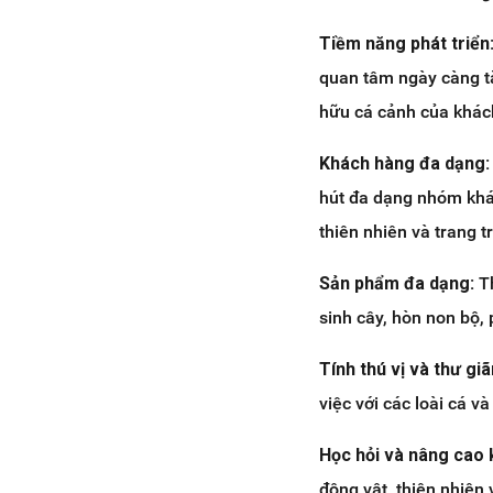
hàng và phục vụ khách hàng
chuyên nghiệp, tận tâm
Tiềm năng phát triển
5. Kết luận
quan tâm ngày càng tă
hữu cá cảnh của khác
Khách hàng đa dạng:
hút đa dạng nhóm khác
thiên nhiên và trang tr
Sản phẩm đa dạng:
T
sinh cây, hòn non bộ, 
Tính thú vị và thư gi
việc với các loài cá v
Học hỏi và nâng cao 
động vật, thiên nhiên