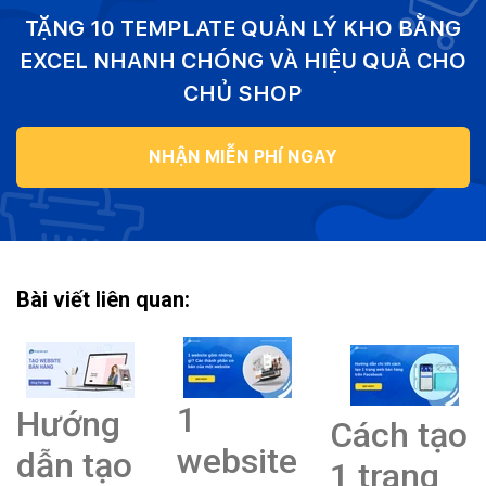
TẶNG 10 TEMPLATE QUẢN LÝ KHO BẰNG
EXCEL NHANH CHÓNG VÀ HIỆU QUẢ CHO
CHỦ SHOP
NHẬN MIỄN PHÍ NGAY
Bài viết liên quan:
1
Hướng
Cách tạo
website
dẫn tạo
1 trang