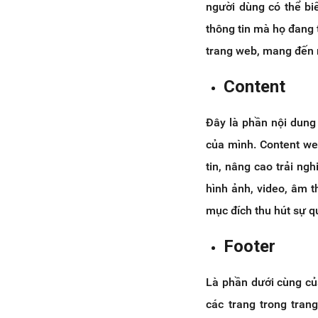
6.9 Layout website dạng chữ
người dùng có thể bi
Z
thông tin mà họ đang
7. Kết luận
trang web, mang đến 
Content
Đây là phần nội dung 
của mình. Content we
tin, nâng cao trải ng
hình ảnh, video, âm t
mục đích thu hút sự 
Footer
Là phần dưới cùng của
các trang trong tran