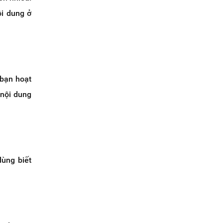
ội dung ở
 bạn hoạt
 nội dung
ùng biết