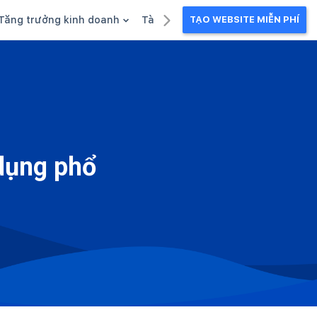
Tăng trưởng kinh doanh
Tài liệu kinh doanh
TẠO WEBSITE MIỄN PHÍ
g
Khuyến mãi
Ebook
Chăm sóc khách hàng
Câu chuyện kinh doanh
Webinar
dụng phổ