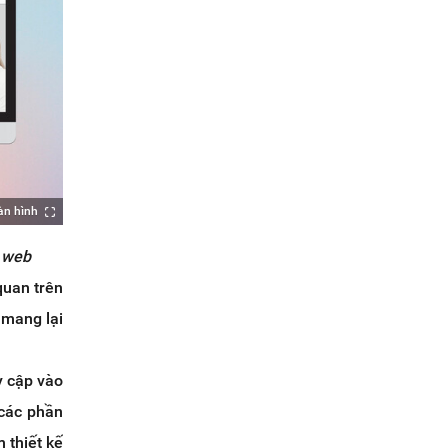
àn hình
g web
quan trên
 mang lại
y cập vào
 các phần
 thiết kế