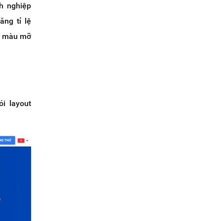
h nghiệp
ng tỉ lệ
ất màu mỡ
ói layout