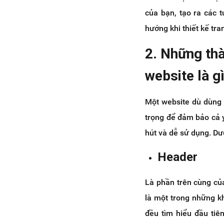
6. Top 09 bố cục website cơ bản
của bạn, tạo ra các 
được sử dụng phổ biến nhất hiện
hướng khi thiết kế tra
nay
6.1 Bố cục website một cột
2. Những thà
6.2 Bố cục website chia màn
hình
website là g
6.3 Thiết kế layout website
dạng bất đối xứng
Một website dù dùng
6.4 Layout website dạng lưới
trọng để đảm bảo cả y
kết hợp thẻ
6.5 Website page layout dạng
hút và dễ sử dụng. Dư
hình hộp
Header
6.6 Bố cục trang web có
thanh bên cố định
6.7 Layout website có nội
Là phần trên cùng của
dung chính là hình ảnh
là một trong những kh
6.8 Bố cục trang web có dạng
đều tìm hiểu đầu tiê
hình chữ F