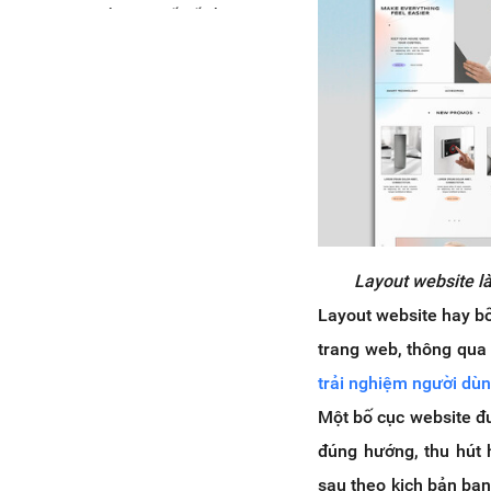
Cải thiện thiết kế của các
trang
Mang lại trọng lượng và tầm
quan trọng cho nội dung
Giúp giữ chân người dùng
4. Những nguyên tắc cần nhớ thi
thiết kế layout website là gì?
Nguyên tắc “một phần ba”
Nguyên tắc “số lẻ”
Nguyên tắc “cân bằng”
Layout website là
Nguyên tắc “nhấn mạnh”
Layout website hay bố
Nguyên tắc “lưới”
trang web, thông qua
5. Các cách xây dựng và thiết kế
layout website là gì
trải nghiệm người dù
Xây dựng layout website theo
Một bố cục website đư
cách thủ công
đúng hướng, thu hút 
Xây dựng layout website theo
sau theo kịch bản bạn
mẫu có sẵn