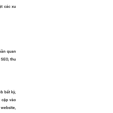
ật các xu
hần quan
 SEO, thu
b bất kỳ,
y cập vào
 website,