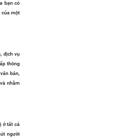
ủa bạn có
p của một
, dịch vụ
cấp thông
 văn bản,
n và nhằm
 ở tất cả
hút người