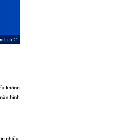
àn hình
Nếu không
 màn hình
ơn nhiều.