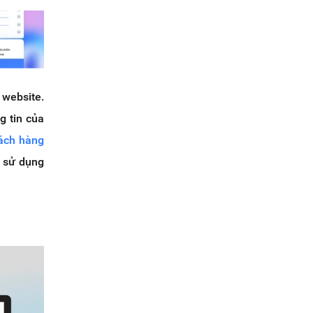
 website.
g tin của
ách hàng
c sử dụng