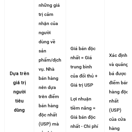
những giá
trị cảm
nhận của
người
dùng về
Giá bán độc
sản
Xác định
nhất = Giá
phẩm/dịch
và quảng
trung bình
vụ. Nhà
Dựa trên
bá được
của đối thủ +
bán hàng
giá trị
điểm bán
Giá trị USP
nên dựa
người
hàng độc
trên điểm
Lợi nhuận
tiêu
nhất
bán hàng
tiềm năng =
dùng
(USP)
độc nhất
Giá bán độc
của cửa
(USP) mà
nhất - Chi phí
hàng