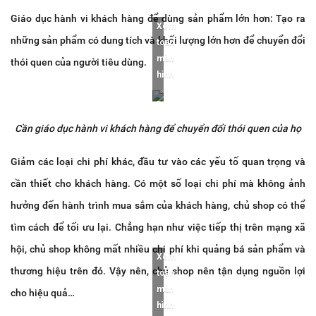
Giáo dục hành vi khách hàng để dùng sản phẩm lớn hơn: Tạo ra
Xem
những sản phẩm có dung tích và khối lượng lớn hơn để chuyển đổi
toàn
màn
thói quen của người tiêu dùng.
hình
Cần giáo dục hành vi khách hàng để chuyển đổi thói quen của họ
Giảm các loại chi phí khác, đầu tư vào các yếu tố quan trọng và
cần thiết cho khách hàng. Có một số loại chi phí mà không ảnh
hưởng đến hành trình mua sắm của khách hàng, chủ shop có thể
tìm cách để tối ưu lại. Chẳng hạn như việc tiếp thị trên mạng xã
hội, chủ shop không mất nhiều chi phí khi quảng bá sản phẩm và
Xem
thương hiệu trên đó. Vậy nên, chủ shop nên tận dụng nguồn lợi
toàn
màn
cho hiệu quả…
hình