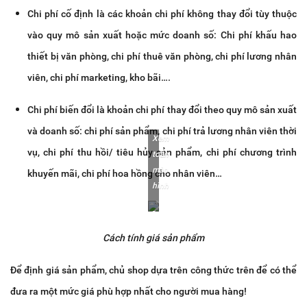
Chi phí cố định là các khoản chi phí không thay đổi tùy thuộc
vào quy mô sản xuất hoặc mức doanh số: Chi phí khấu hao
thiết bị văn phòng, chi phí thuê văn phòng, chi phí lương nhân
viên, chi phí marketing, kho bãi….
Chi phí biến đổi là khoản chi phí thay đổi theo quy mô sản xuất
và doanh số: chi phí sản phẩm, chi phí trả lương nhân viên thời
Xem
vụ, chi phí thu hồi/ tiêu hủy sản phẩm, chi phí chương trình
toàn
màn
khuyến mãi, chi phí hoa hồng cho nhân viên…
hình
Cách tính giá sản phẩm
Để định giá sản phẩm, chủ shop dựa trên công thức trên để có thể
đưa ra một mức giá phù hợp nhất cho người mua hàng!