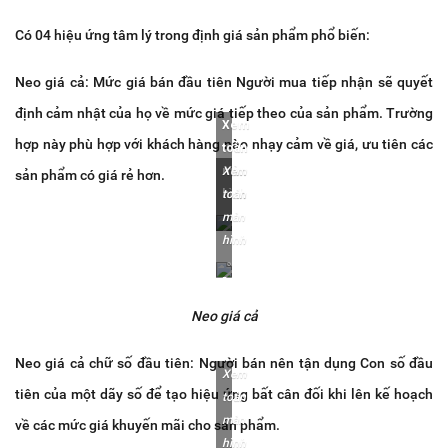
Có 04 hiệu ứng tâm lý trong định giá sản phẩm phổ biến:
Neo giá cả: Mức giá bán đầu tiên Người mua tiếp nhận sẽ quyết
định cảm nhật của họ về mức giá tiếp theo của sản phẩm. Trường
Xem
hợp này phù hợp với khách hàng nào nhạy cảm về giá, ưu tiên các
toàn
màn
Xem
sản phẩm có giá rẻ hơn.
hình
toàn
màn
hình
Neo giá cả
Neo giá cả chữ số đầu tiên: Người bán nên tận dụng Con số đầu
Xem
tiên của một dãy số để tạo hiệu ứng bất cân đối khi lên kế hoạch
toàn
màn
về các mức giá khuyến mãi cho sản phẩm.
hình