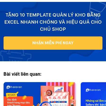
TẶNG 10 TEMPLATE QUẢN LÝ KHO BẰNG
EXCEL NHANH CHÓNG VÀ HIỆU QUẢ CHO
CHỦ SHOP
NHẬN MIỄN PHÍ NGAY
Bài viết liên quan: