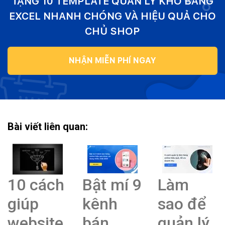
TẶNG 10 TEMPLATE QUẢN LÝ KHO BẰNG
EXCEL NHANH CHÓNG VÀ HIỆU QUẢ CHO
CHỦ SHOP
NHẬN MIỄN PHÍ NGAY
Bài viết liên quan:
10 cách
Bật mí 9
Làm
giúp
kênh
sao để
website
bán
quản lý