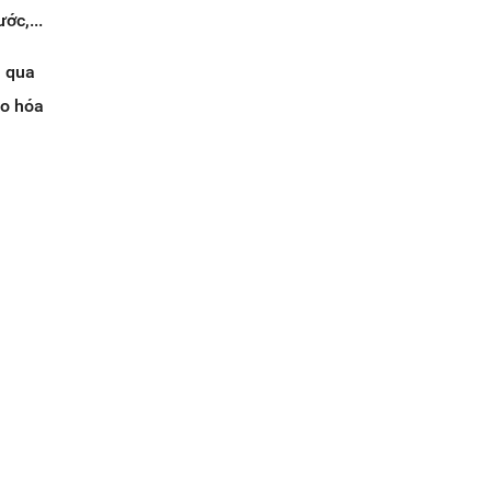
ớc,...
n qua
ào hóa