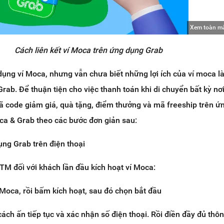
Xem toàn m
Cách liên kết ví Moca trên ứng dụng Grab
ụng ví Moca, nhưng vẫn chưa biết những lợi ích của ví moca là 
Grab. Để thuận tiện cho việc thanh toán khi di chuyển bất kỳ nơ
 code giảm giá, quà tặng, điểm thưởng và mã freeship trên ứ
oca & Grab theo các bước đơn giản sau:
ụng Grab trên điện thoại
TM đối với khách lần đầu kích hoạt ví Moca:
Moca, rồi bấm kích hoạt, sau đó chọn bắt đầu
cách ấn tiếp tục và xác nhận số điện thoại. Rồi điền đầy đủ thôn