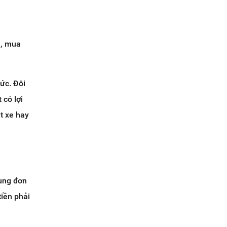
n, mua
sức. Đôi
 có lợi
t xe hay
cùng đơn
tiền phải