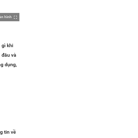
àn hình
gì khi
i đâu và
ng dụng,
g tin về