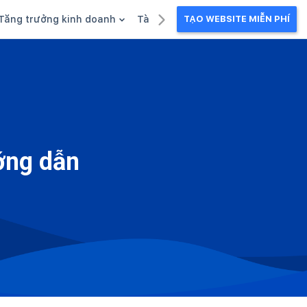
Tăng trưởng kinh doanh
Tài liệu kinh doanh
TẠO WEBSITE MIỄN PHÍ
g
Khuyến mãi
Ebook
Chăm sóc khách hàng
Câu chuyện kinh doanh
Webinar
ướng dẫn