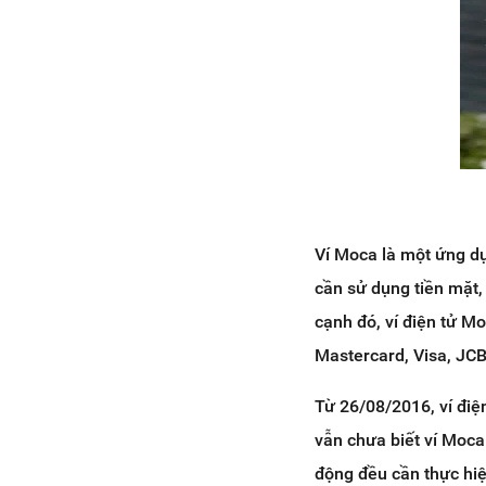
5. Danh sách các ngân hàng liên
kết với Moca
6. Kết luận
Ví Moca là một ứng dụ
cần sử dụng tiền mặt,
cạnh đó, ví điện tử Mo
Mastercard, Visa, JCB
Từ 26/08/2016, ví điệ
vẫn chưa biết ví Moca
động đều cần thực hiệ