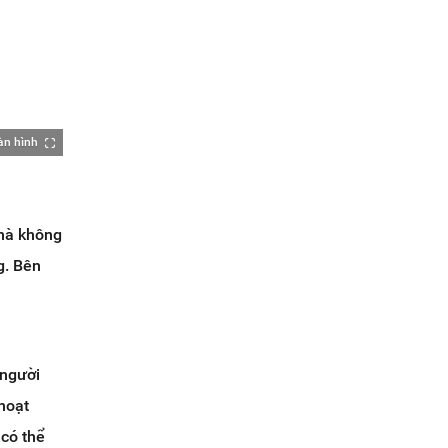
àn hình
 mà không
g. Bên
 người
hoạt
 có thể