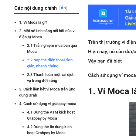
Các nội dung chính
[
Ẩn
]
1. Ví Moca là gì?
2. Một số tính năng nổi bật của ví
điện tử Moca
Trên thị trường ví đi
2.1 Trải nghiệm mua bán qua
Hiện nay, nó còn được
Moca
2.2 Nạp thẻ điện thoại đơn
Vậy bạn đã biết
giản, nhanh chóng
Cách sử dụng ví moca 
2.3 Thanh toán một vài dịch
vụ trong đời sống
1. Ví Moca l
3. Cách liên kết ví Moca trên ứng
dụng Grab
4. Cách sử dụng ví grabpay moca
4.1 Dùng thẻ ATM kích hoạt
Grabpay by Moca
4.2 Dùng thẻ tín dụng kích
hoạt Grabpay by Moca