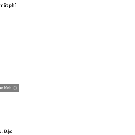
mất phí
àn hình
ụ. Đặc