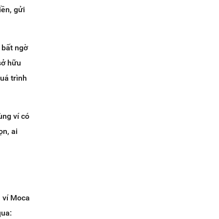
iền, gửi
 bất ngờ
sở hữu
uá trình
ùng ví có
ọn, ai
a ví Moca
qua: