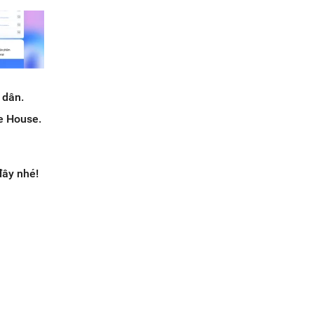
 dân.
e House.
đây nhé!