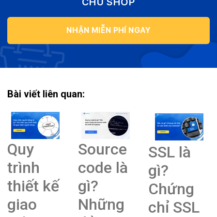
CHỦ SHOP
NHẬN MIỄN PHÍ NGAY
Bài viết liên quan:
Quy
Source
SSL là
trình
code là
gì?
thiết kế
gì?
Chứng
giao
Những
chỉ SSL