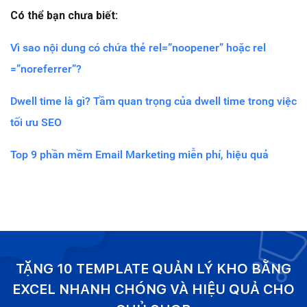
Có thể bạn chưa biết:
Vì sao nội dung có chứa thẻ rel=”noopener” hoặc rel
=”noreferrer”?
Dwell time là gì? Tầm quan trọng của dwell time trong việc
tối ưu SEO
Top 9 phần mềm Email Marketing miễn phí, hiệu quả
TẶNG 10 TEMPLATE QUẢN LÝ KHO BẰNG
EXCEL NHANH CHÓNG VÀ HIỆU QUẢ CHO