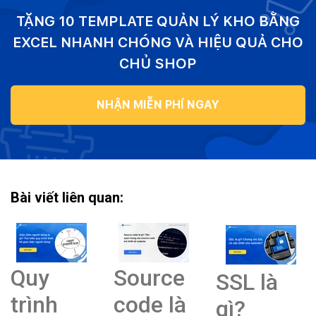
TẶNG 10 TEMPLATE QUẢN LÝ KHO BẰNG
EXCEL NHANH CHÓNG VÀ HIỆU QUẢ CHO
CHỦ SHOP
NHẬN MIỄN PHÍ NGAY
Bài viết liên quan:
Quy
Source
SSL là
trình
code là
gì?