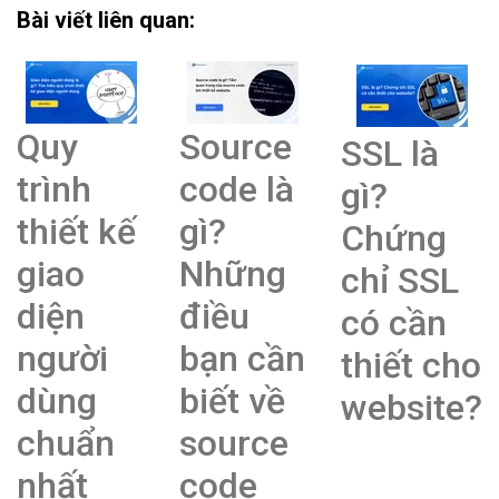
Bài viết liên quan:
Quy
Source
SSL là
trình
code là
gì?
thiết kế
gì?
Chứng
giao
Những
chỉ SSL
diện
điều
có cần
người
bạn cần
thiết cho
dùng
biết về
website?
chuẩn
source
nhất
code