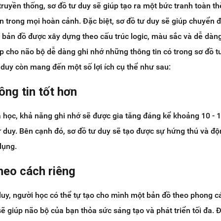
truyền thống, sơ đồ tư duy sẽ giúp tạo ra một bức tranh toàn t
n trong mọi hoàn cảnh. Đặc biệt, sơ đồ tư duy sẽ giúp chuyển đ
nh bản đồ được xây dựng theo cấu trúc logic, màu sắc và dễ dàn
úp cho não bộ dễ dàng ghi nhớ những thông tin có trong sơ đồ t
 duy còn mang đến một số lợi ích cụ thể như sau:
ông tin tốt hơn
 học, khả năng ghi nhớ sẽ được gia tăng đáng kể khoảng 10 - 
 duy. Bên cạnh đó, sơ đồ tư duy sẽ tạo được sự hứng thú và độ
dụng.
heo cách riêng
duy, người học có thể tự tạo cho mình một bản đồ theo phong c
ẽ giúp não bộ của bạn thỏa sức sáng tạo và phát triển tối đa. Đ