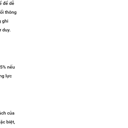
hể để dễ
ổi thông
g ghi
ư duy.
15% nếu
ng lực
ách của
ặc biệt,