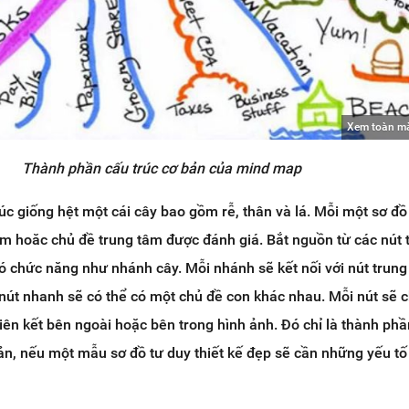
Xem toàn m
Thành phần cấu trúc cơ bản của mind map
rúc giống hệt một cái cây bao gồm rễ, thân và lá. Mỗi một sơ đồ
âm hoăc chủ đề trung tâm được đánh giá. Bắt nguồn từ các nút 
ó chức năng như nhánh cây. Mỗi nhánh sẽ kết nối với nút trun
nút nhanh sẽ có thể có một chủ đề con khác nhau. Mỗi nút sẽ 
iên kết bên ngoài hoặc bên trong hình ảnh. Đó chỉ là thành ph
ản, nếu một mẫu sơ đồ tư duy thiết kế đẹp sẽ cần những yếu tố