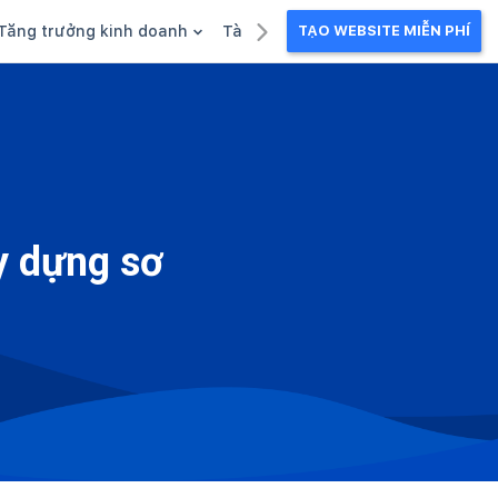
Tăng trưởng kinh doanh
Tài liệu kinh doanh
TẠO WEBSITE MIỄN PHÍ
g
Khuyến mãi
Ebook
Chăm sóc khách hàng
Câu chuyện kinh doanh
Webinar
y dựng sơ