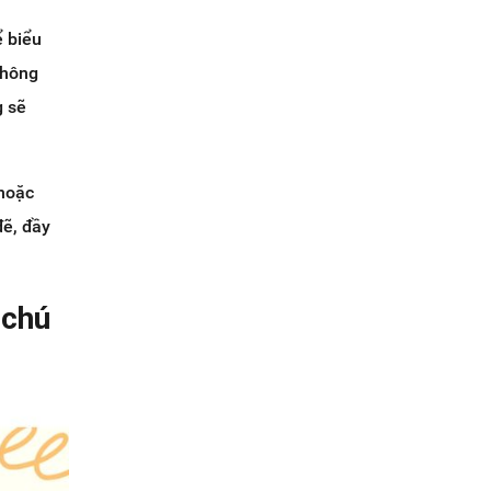
ể biểu
không
g sẽ
 hoặc
đẽ, đầy
 chú