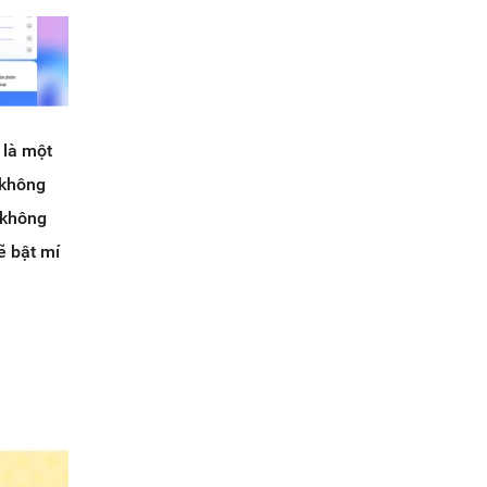
 là một
 không
, không
ẽ bật mí