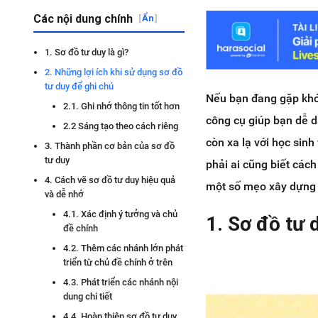
Các nội dung chính
[
Ẩn
]
1. Sơ đồ tư duy là gì?
2. Những lợi ích khi sử dụng sơ đồ
tư duy để ghi chú
Nếu bạn đang gặp khó 
2.1. Ghi nhớ thông tin tốt hơn
công cụ giúp bạn dễ d
2.2 Sáng tạo theo cách riêng
còn xa lạ với học sinh
3. Thành phần cơ bản của sơ đồ
tư duy
phải ai cũng biết cách
4. Cách vẽ sơ đồ tư duy hiệu quả
một số mẹo xây dựng s
và dễ nhớ
4.1. Xác định ý tưởng và chủ
1. Sơ đồ tư d
đề chính
4.2. Thêm các nhánh lớn phát
triển từ chủ đề chính ở trên
4.3. Phát triển các nhánh nội
dung chi tiết
4.4. Hoàn thiện sơ đồ tư duy