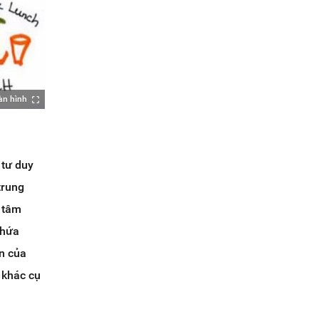
àn hình
 tư duy
trung
g tâm
chứa
ần của
 khác cụ