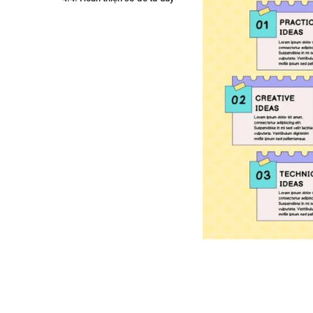
5. Một số mẫu sơ đồ tư duy mà
bạn có thể tham khảo
5.1. Tree map
5.2. Flow map
5.3. Circle map
5.4. System map
6. Bật mí 5 phần mềm hỗ trợ vẽ sơ
đồ tư duy nhanh chóng và hiệu quả
6.1. Phần mềm Canva
6.2. Phần mềm Freemind
6.3. Phần mềm Popplet
6.4. Phần mềm MindMeister
6.5. Phần mềm IMindMap
7. Những lưu ý để sáng tạo sơ đồ
tư duy hiệu quả
8. Kết luận